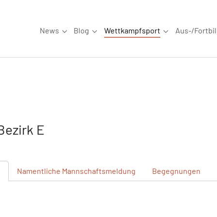
News
Blog
Wettkampfsport
Aus-/Fortbi
Submenu for "News"
Submenu for "Blog"
Submenu for "W
ezirk E
n
Namentliche
Mannschaftsmeldung
Begegnungen