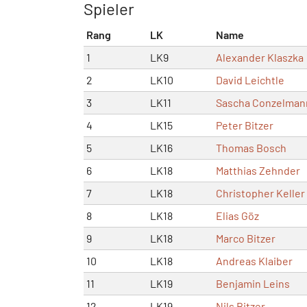
Spieler
Rang
LK
Name
1
LK9
Alexander Klaszka
2
LK10
David Leichtle
3
LK11
Sascha Conzelman
4
LK15
Peter Bitzer
5
LK16
Thomas Bosch
6
LK18
Matthias Zehnder
7
LK18
Christopher Keller
8
LK18
Elias Göz
9
LK18
Marco Bitzer
10
LK18
Andreas Klaiber
11
LK19
Benjamin Leins
12
LK19
Nils Bitzer