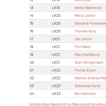
13
LK19
Heiko Hämmerle
14
LK20
Marco Jetter
15
LK20
Olexandr Kovalenk
16
LK20
Thomas Nutz
17
LK21
Jan Jetter
18
LK21
Finn Bach
19
LK21
Marc Kleißberg
20
LK21
Sven Ohngemach
21
LK22
Florian Eisen
22
LK22
Hannes Andrea Ma
23
LK23
Sebastian Karle
24
LK23
Ben Hüncher
Vollständige Namentliche Mannschaftsmeldung