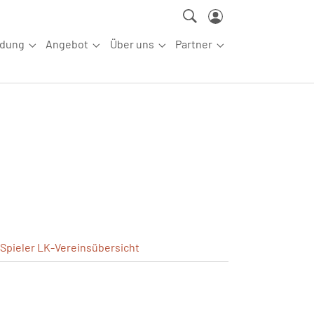
ldung
Angebot
Über uns
Partner
ettkampfsport"
Submenu for "Aus-/Fortbildung"
Submenu for "Angebot"
Submenu for "Über uns"
Submenu for "Partn
Spieler
LK-Vereinsübersicht