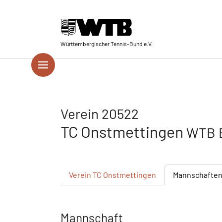
Skip to main navigation
Springe zum Seiteninhalt
Skip to page footer
Württembergischer Tennis-Bund e.V.
Verein 20522
TC Onstmettingen
WTB B
Verein
TC Onstmettingen
Mannschafte
Mannschaft