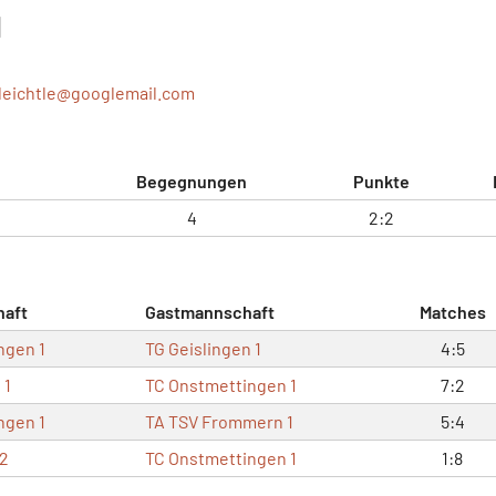
1
leichtle@
googlemail.com
Begegnungen
Punkte
4
2:2
aft
Gastmannschaft
Matches
ngen 1
TG Geislingen 1
4:5
 1
TC Onstmettingen 1
7:2
ngen 1
TA TSV Frommern 1
5:4
 2
TC Onstmettingen 1
1:8