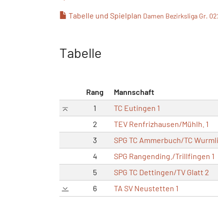
Tabelle und Spielplan
Damen Bezirksliga Gr. 02
Tabelle
Rang
Mannschaft
1
TC Eutingen 1
2
TEV Renfrizhausen/Mühlh. 1
3
SPG TC Ammerbuch/TC Wurmli
4
SPG Rangending./Trillfingen 1
5
SPG TC Dettingen/TV Glatt 2
6
TA SV Neustetten 1