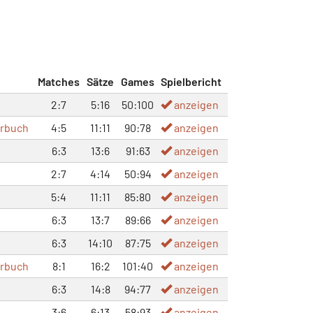
Matches
Sätze
Games
Spielbericht
2:7
5:16
50:100
anzeigen
rbuch
4:5
11:11
90:78
anzeigen
6:3
13:6
91:63
anzeigen
2:7
4:14
50:94
anzeigen
5:4
11:11
85:80
anzeigen
6:3
13:7
89:66
anzeigen
6:3
14:10
87:75
anzeigen
rbuch
8:1
16:2
101:40
anzeigen
6:3
14:8
94:77
anzeigen
3:6
6:13
58:93
anzeigen