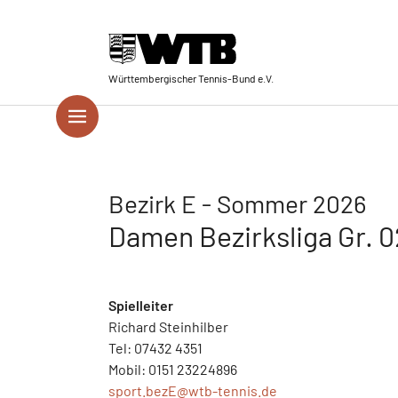
Skip to main navigation
Springe zum Seiteninhalt
Skip to page footer
Württembergischer Tennis-Bund e.V.
Bezirk E - Sommer 2026
Damen Bezirksliga Gr. 
Spielleiter
Richard Steinhilber
Tel: 07432 4351
Mobil: 0151 23224896
sport.bezE@
wtb-tennis.de