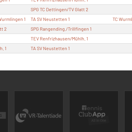
SPG TC Dettingen/TV Glatt 2
urmlingen 1
TA SV Neustetten 1
TC Wurml
tt 2
SPG Rangending./Trillfingen 1
TEV Renfrizhausen/Mühlh. 1
. 1
TA SV Neustetten 1