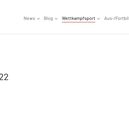
News
Blog
Wettkampfsport
Aus-/Fortbi
Submenu for "News"
Submenu for "Blog"
Submenu for "W
022