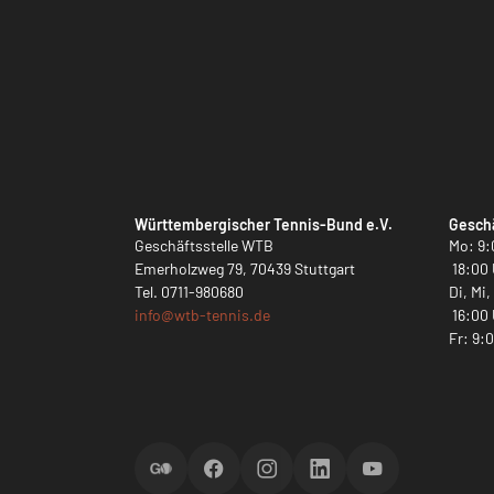
Württembergischer Tennis-Bund e.V.
Geschä
Geschäftsstelle WTB
Mo: 9:
Emerholzweg 79, 70439 Stuttgart
18:00 
Tel.
0711-980680
Di, Mi
info@
wtb-tennis.de
16:00 
Fr: 9:
ScoreGO
Facebook
Instagram
LinkedIn
YouTube