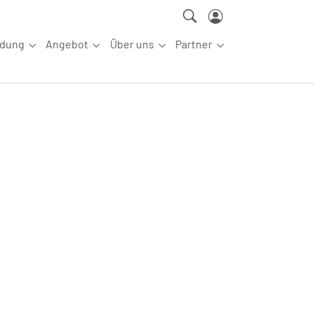
ldung
Angebot
Über uns
Partner
ettkampfsport"
Submenu for "Aus-/Fortbildung"
Submenu for "Angebot"
Submenu for "Über uns"
Submenu for "Partn