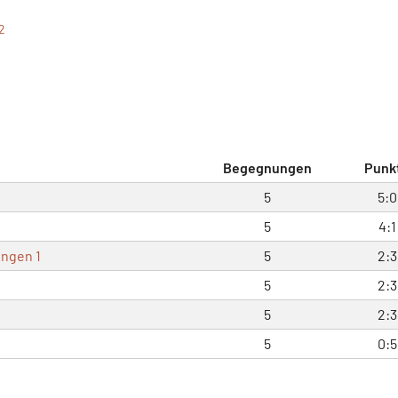
2
Begegnungen
Punk
5
5:0
5
4:1
ngen 1
5
2:3
5
2:3
5
2:3
5
0:5