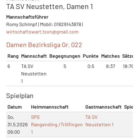
TA SV Neustetten, Damen 1
Mannschaftsführer
Romy Schimpf | Mobil: 01629143878 |
wirtschaftswart.tsvn@
gmail.com
Damen Bezirksliga Gr. 022
Rang
Mannschaft
Begegnungen
Punkte
Matches
Sätze
6
TA SV
5
0:5
8:37
18:76
Neustetten
1
Spielplan
Datum
Heimmannschaft
Gastmannschaft
Spielo
So,
SPG
TA SV
31.5.2026
Rangending./Trillfingen
Neustetten 1
09:00
1