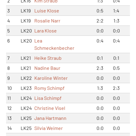
2
LK16
Kim Straub
1:3
0:4
1:
3
LK19
Luise Klose
0:5
1:4
1:
4
LK19
Rosalie Narr
2:2
1:3
3:
5
LK20
Lara Klose
0:0
0:0
0:
6
LK20
Lea
0:4
0:4
0:
Schmeckenbecher
7
LK21
Heike Straub
0:1
0:1
0:
8
LK21
Nadine Baur
2:3
0:5
2:
9
LK22
Karoline Winter
0:0
0:0
0:
10
LK23
Romy Schimpf
1:3
2:3
3:
11
LK24
Lisa Schimpf
0:0
0:0
0:
12
LK24
Christine Visel
0:0
0:0
0:
13
LK25
Jana Hartmann
0:0
0:0
0:
14
LK25
Silvia Weimer
0:0
0:0
0: