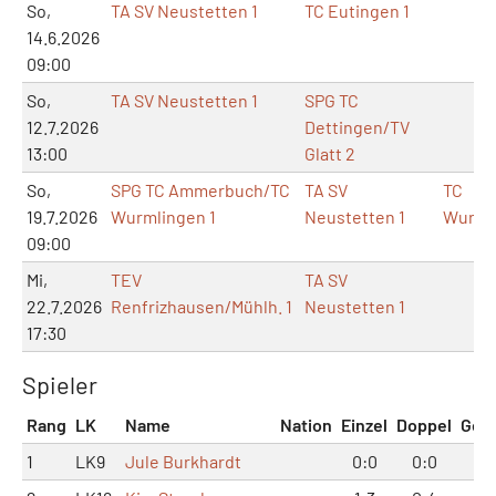
So,
TA SV Neustetten 1
TC Eutingen 1
14.6.2026
09:00
So,
TA SV Neustetten 1
SPG TC
12.7.2026
Dettingen/TV
13:00
Glatt 2
So,
SPG TC Ammerbuch/TC
TA SV
TC
19.7.2026
Wurmlingen 1
Neustetten 1
Wurml
09:00
Mi,
TEV
TA SV
22.7.2026
Renfrizhausen/Mühlh. 1
Neustetten 1
17:30
Spieler
Rang
LK
Name
Nation
Einzel
Doppel
Ges
1
LK9
Jule Burkhardt
0:0
0:0
0: