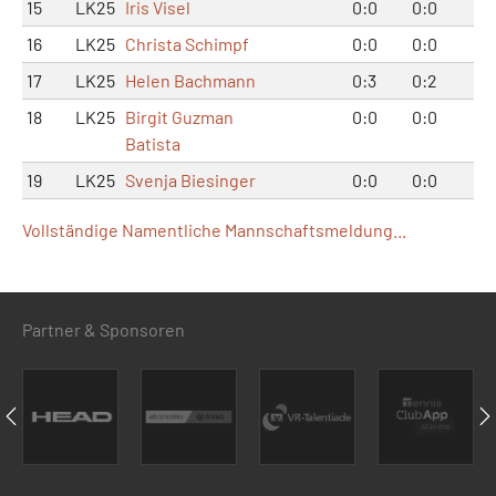
15
LK25
Iris Visel
0:0
0:0
0:
16
LK25
Christa Schimpf
0:0
0:0
0:
17
LK25
Helen Bachmann
0:3
0:2
0:
18
LK25
Birgit Guzman
0:0
0:0
0:
Batista
19
LK25
Svenja Biesinger
0:0
0:0
0:
Vollständige Namentliche Mannschaftsmeldung...
Partner & Sponsoren