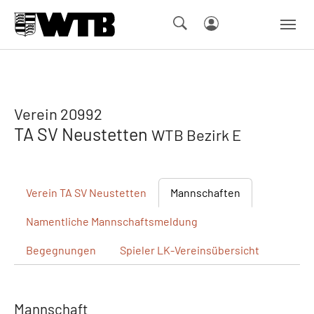
Skip to main navigation
Springe zum Seiteninhalt
Skip to page footer
Verein 20992
TA SV Neustetten
WTB Bezirk E
Verein
TA SV Neustetten
Mannschaften
Namentliche
Mannschaftsmeldung
Begegnungen
Spieler
LK-Vereinsübersicht
Mannschaft