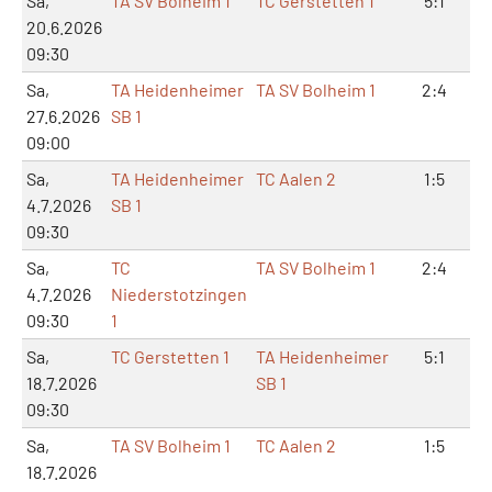
Sa,
TA SV Bolheim 1
TC Gerstetten 1
5:1
1
20.6.2026
09:30
Sa,
TA Heidenheimer
TA SV Bolheim 1
2:4
27.6.2026
SB 1
09:00
Sa,
TA Heidenheimer
TC Aalen 2
1:5
2
4.7.2026
SB 1
09:30
Sa,
TC
TA SV Bolheim 1
2:4
4.7.2026
Niederstotzingen
09:30
1
Sa,
TC Gerstetten 1
TA Heidenheimer
5:1
1
18.7.2026
SB 1
09:30
Sa,
TA SV Bolheim 1
TC Aalen 2
1:5
2
18.7.2026