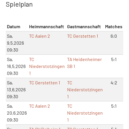
Spielplan
Datum
Heimmannschaft
Gastmannschaft
Matches
S
Sa,
TC Aalen 2
TC Gerstetten 1
6:0
1
9.5.2026
09:30
Sa,
TC
TA Heidenheimer
5:1
1
16.5.2026
Niederstotzingen
SB 1
09:30
1
Sa,
TC Gerstetten 1
TC
4:2
13.6.2026
Niederstotzingen
09:30
1
Sa,
TC Aalen 2
TC
5:1
1
20.6.2026
Niederstotzingen
09:30
1