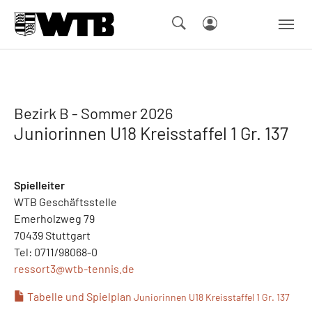
Skip to main navigation
Springe zum Seiteninhalt
Skip to page footer
Bezirk B - Sommer 2026
Juniorinnen U18 Kreisstaffel 1 Gr. 137
Spielleiter
WTB Geschäftsstelle
Emerholzweg 79
70439 Stuttgart
Tel: 0711/98068-0
ressort3@
wtb-tennis.de
Tabelle und Spielplan
Juniorinnen U18 Kreisstaffel 1 Gr. 137