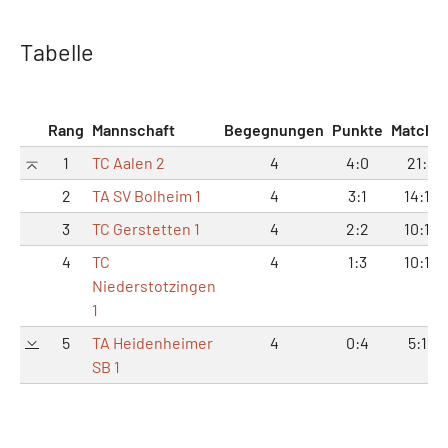
Tabelle
Rang
Mannschaft
Begegnungen
Punkte
Matche
1
TC Aalen 2
4
4:0
21:3
2
TA SV Bolheim 1
4
3:1
14:10
3
TC Gerstetten 1
4
2:2
10:14
4
TC
4
1:3
10:14
Niederstotzingen
1
5
TA Heidenheimer
4
0:4
5:19
SB 1