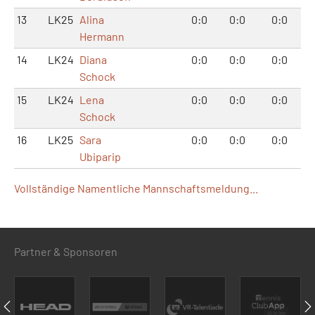
13
LK25
Alina
0:0
0:0
0:0
Hermann
14
LK24
Diana
0:0
0:0
0:0
Schock
15
LK24
Lena
0:0
0:0
0:0
Schock
16
LK25
Sara
0:0
0:0
0:0
Ubiparip
Vollständige Namentliche Mannschaftsmeldung...
Partner & Sponsoren