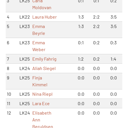
3
LK25
Carla
0:1
0:1
0:2
Moldovan
4
LK22
Laura Huber
1:3
2:2
3:5
5
LK23
Emma
1:3
2:2
3:5
Beyrle
6
LK23
Emma
0:1
0:2
0:3
Weber
7
LK25
Emily Fahrig
1:2
0:2
1:4
8
LK24
Aliah Siegel
0:0
0:0
0:0
9
LK25
Finja
0:0
0:0
0:0
Kimmel
10
LK25
Nina Riepl
0:0
0:0
0:0
11
LK25
Lara Ece
0:0
0:0
0:0
12
LK24
Elisabeth
0:0
0:0
0:0
Ann
Beruldsen