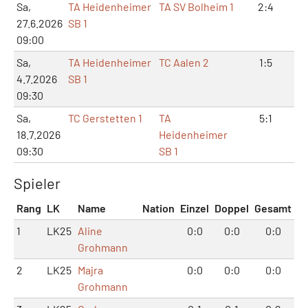
Sa,
TA Heidenheimer
TA SV Bolheim 1
2:4
5:
27.6.2026
SB 1
09:00
Sa,
TA Heidenheimer
TC Aalen 2
1:5
2:
4.7.2026
SB 1
09:30
Sa,
TC Gerstetten 1
TA
5:1
11
18.7.2026
Heidenheimer
09:30
SB 1
Spieler
Rang
LK
Name
Nation
Einzel
Doppel
Gesamt
1
LK25
Aline
0:0
0:0
0:0
Grohmann
2
LK25
Majra
0:0
0:0
0:0
Grohmann