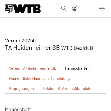
Skip to main navigation
Springe zum Seiteninhalt
Skip to page footer
Verein 20255
TA Heidenheimer SB
WTB Bezirk B
Verein
TA Heidenheimer SB
Mannschaften
Namentliche
Mannschaftsmeldung
Begegnungen
Spieler
LK-Vereinsübersicht
Mannschaft