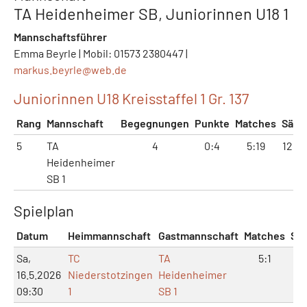
TA Heidenheimer SB, Juniorinnen U18 1
Mannschaftsführer
Emma Beyrle | Mobil: 01573 2380447 |
markus.beyrle@
web.de
Juniorinnen U18 Kreisstaffel 1 Gr. 137
Rang
Mannschaft
Begegnungen
Punkte
Matches
Sätz
5
TA
4
0:4
5:19
12:4
Heidenheimer
SB 1
Spielplan
Datum
Heimmannschaft
Gastmannschaft
Matches
Sät
Sa,
TC
TA
5:1
10
16.5.2026
Niederstotzingen
Heidenheimer
09:30
1
SB 1