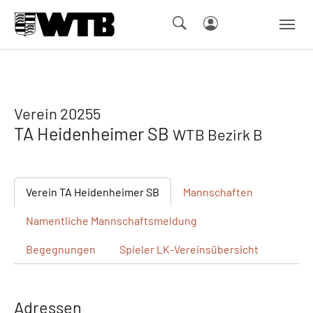
Skip to main navigation
Springe zum Seiteninhalt
Skip to page footer
Verein 20255
TA Heidenheimer SB
WTB Bezirk B
Verein
TA Heidenheimer SB
Mannschaften
Namentliche
Mannschaftsmeldung
Begegnungen
Spieler
LK-Vereinsübersicht
Adressen