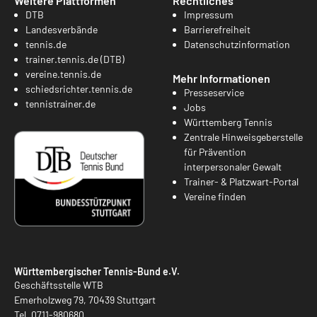
Weitere Plattformen
Rechtliches
DTB
Impressum
Landesverbände
Barrierefreiheit
tennis.de
Datenschutzinformation
trainer.tennis.de (DTB)
vereine.tennis.de
Mehr Informationen
schiedsrichter.tennis.de
Presseservice
tennistrainer.de
Jobs
Württemberg Tennis
Zentrale Hinweisgeberstelle
für Prävention
interpersonaler Gewalt
Trainer- & Platzwart-Portal
Vereine finden
Württembergischer Tennis-Bund e.V.
Geschäftsstelle WTB
Emerholzweg 79, 70439 Stuttgart
Tel.
0711-980680