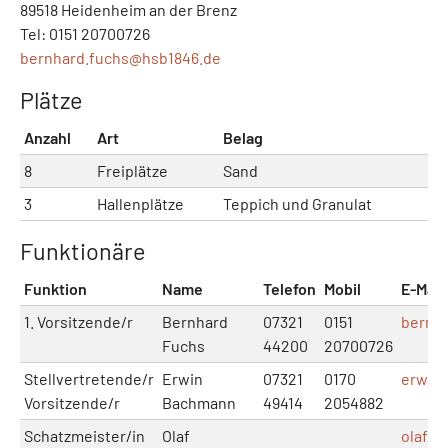
89518 Heidenheim an der Brenz
Tel: 0151 20700726
bernhard.fuchs@
hsb1846.de
Plätze
Anzahl
Art
Belag
8
Freiplätze
Sand
3
Hallenplätze
Teppich und Granulat
Funktionäre
Funktion
Name
Telefon
Mobil
E-Mail
1. Vorsitzende/r
Bernhard
07321
0151
bernh
Fuchs
44200
20700726
Stellvertretende/r
Erwin
07321
0170
erwin
Vorsitzende/r
Bachmann
49414
2054882
Schatzmeister/in
Olaf
olaf.