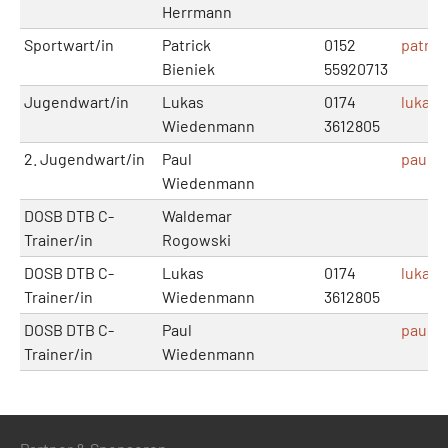
Herrmann
Sportwart/in
Patrick
0152
patric
Bieniek
55920713
Jugendwart/in
Lukas
0174
lukas
Wiedenmann
3612805
2. Jugendwart/in
Paul
paul.
Wiedenmann
DOSB DTB C-
Waldemar
Trainer/in
Rogowski
DOSB DTB C-
Lukas
0174
lukas
Trainer/in
Wiedenmann
3612805
DOSB DTB C-
Paul
paul.
Trainer/in
Wiedenmann