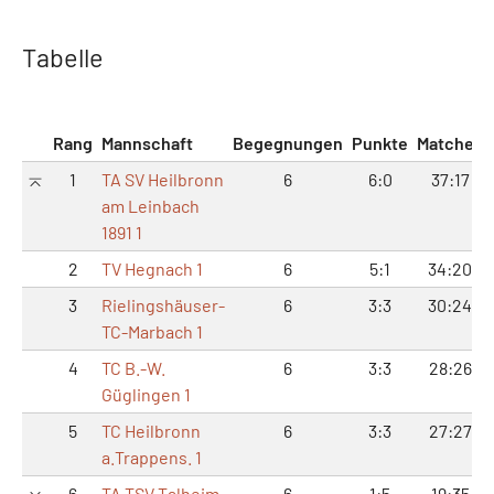
Tabelle
Rang
Mannschaft
Begegnungen
Punkte
Matches
1
TA SV Heilbronn
6
6:0
37:17
am Leinbach
1891 1
2
TV Hegnach 1
6
5:1
34:20
3
Rielingshäuser-
6
3:3
30:24
TC-Marbach 1
4
TC B.-W.
6
3:3
28:26
Güglingen 1
5
TC Heilbronn
6
3:3
27:27
a.Trappens. 1
6
TA TSV Talheim
6
1:5
19:35