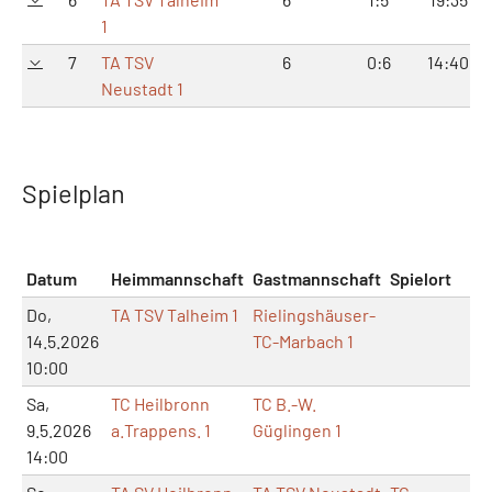
1
7
TA TSV
6
0:6
14:40
Neustadt 1
Spielplan
Datum
Heimmannschaft
Gastmannschaft
Spielort
M
Do,
TA TSV Talheim 1
Rielingshäuser-
14.5.2026
TC-Marbach 1
10:00
Sa,
TC Heilbronn
TC B.-W.
9.5.2026
a.Trappens. 1
Güglingen 1
14:00