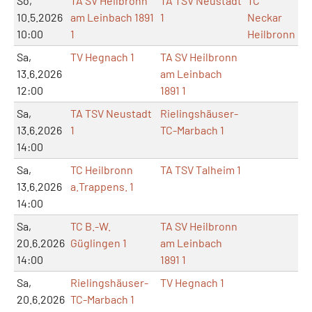
So,
TA SV Heilbronn
TA TSV Neustadt
TC
10.5.2026
am Leinbach 1891
1
Neckar
10:00
1
Heilbronn
Sa,
TV Hegnach 1
TA SV Heilbronn
13.6.2026
am Leinbach
12:00
1891 1
Sa,
TA TSV Neustadt
Rielingshäuser-
13.6.2026
1
TC-Marbach 1
14:00
Sa,
TC Heilbronn
TA TSV Talheim 1
13.6.2026
a.Trappens. 1
14:00
Sa,
TC B.-W.
TA SV Heilbronn
20.6.2026
Güglingen 1
am Leinbach
14:00
1891 1
Sa,
Rielingshäuser-
TV Hegnach 1
20.6.2026
TC-Marbach 1