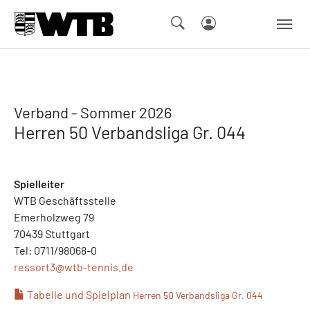
Skip to main navigation
Springe zum Seiteninhalt
Skip to page footer
Verband - Sommer 2026
Herren 50 Verbandsliga Gr. 044
Spielleiter
WTB Geschäftsstelle
Emerholzweg 79
70439 Stuttgart
Tel: 0711/98068-0
ressort3@
wtb-tennis.de
Tabelle und Spielplan
Herren 50 Verbandsliga Gr. 044