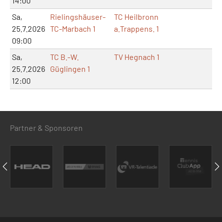
14:00
Sa,
Rielingshäuser-
TC Heilbronn
25.7.2026
TC-Marbach 1
a.Trappens. 1
09:00
Sa,
TC B.-W.
TV Hegnach 1
25.7.2026
Güglingen 1
12:00
Partner & Sponsoren