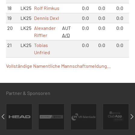
18
LK25
Rolf Rimkus
0:0
0:0
0:0
19
LK25
Dennis Dexl
0:0
0:0
0:0
20
LK25
Alexander
AUT
0:0
0:0
0:0
Riffler
A/D
21
LK25
Tobias
0:0
0:0
0:0
Unfried
Vollständige Namentliche Mannschaftsmeldung...
Partner & Sponsoren