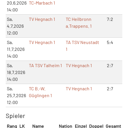
20.6.2026
TC-Marbach 1
14:00
Sa,
TV Hegnach 1
TC Heilbronn
7:2
14
4.7.2026
a.Trappens. 1
12:00
Sa,
TV Hegnach 1
TA TSV Neustadt
5:4
11
11.7.2026
1
14:00
Sa,
TA TSV Talheim 1
TV Hegnach 1
2:7
5:
18.7.2026
14:00
Sa,
TC B.-W.
TV Hegnach 1
2:7
5:
25.7.2026
Güglingen 1
12:00
Spieler
Rang
LK
Name
Nation
Einzel
Doppel
Gesamt