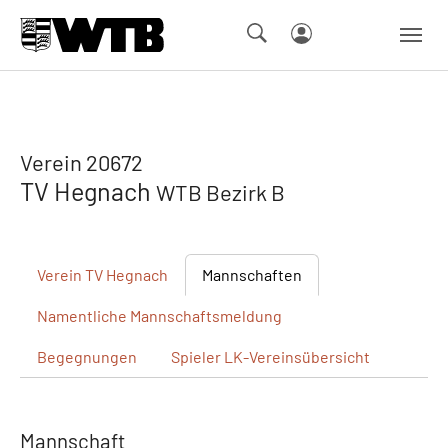
Skip to main navigation
Springe zum Seiteninhalt
Skip to page footer
Verein 20672
TV Hegnach
WTB Bezirk B
Verein
TV Hegnach
Mannschaften
Namentliche
Mannschaftsmeldung
Begegnungen
Spieler
LK-Vereinsübersicht
Mannschaft