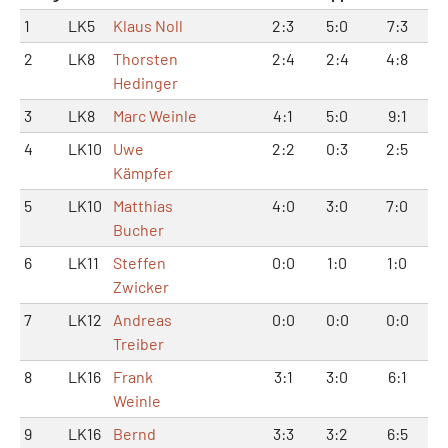
1
LK5
Klaus Noll
2:3
5:0
7:3
2
LK8
Thorsten
2:4
2:4
4:8
Hedinger
3
LK8
Marc Weinle
4:1
5:0
9:1
4
LK10
Uwe
2:2
0:3
2:5
Kämpfer
5
LK10
Matthias
4:0
3:0
7:0
Bucher
6
LK11
Steffen
0:0
1:0
1:0
Zwicker
7
LK12
Andreas
0:0
0:0
0:0
Treiber
8
LK16
Frank
3:1
3:0
6:1
Weinle
9
LK16
Bernd
3:3
3:2
6:5