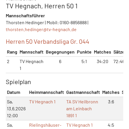
TV Hegnach, Herren 50 1
Mannschaftsführer
Thorsten Hedinger | Mobil: 0160-8856888 |
thorsten.hedinger@
tv-hegnach.de
Herren 50 Verbandsliga Gr. 044
Rang
Mannschaft
Begegnungen
Punkte
Matches
Sätze
2
TV Hegnach
6
5:1
34:20
72:46
1
Spielplan
Datum
Heimmannschaft
Gastmannschaft
Matches
Sät
Sa,
TV Hegnach 1
TA SV Heilbronn
3:6
8:
13.6.2026
am Leinbach
12:00
1891 1
Sa,
Rielingshäuser-
TV Hegnach 1
4:5
9: