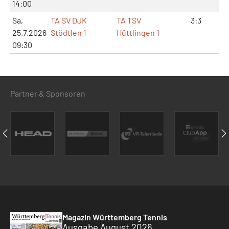
14:00
Sa,
TA SV DJK
TA TSV
3:3
8:
25.7.2026
Stödtlen 1
Hüttlingen 1
09:30
Partner & Sponsoren
Magazin Württemberg Tennis
Ausgabe August 2026