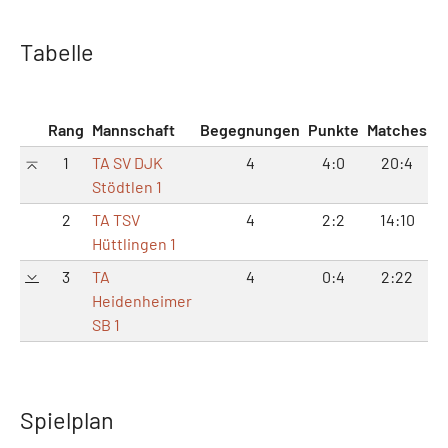
Tabelle
Rang
Mannschaft
Begegnungen
Punkte
Matches
S
1
TA SV DJK
4
4:0
20:4
4
Stödtlen 1
2
TA TSV
4
2:2
14:10
3
Hüttlingen 1
3
TA
4
0:4
2:22
6
Heidenheimer
SB 1
Spielplan