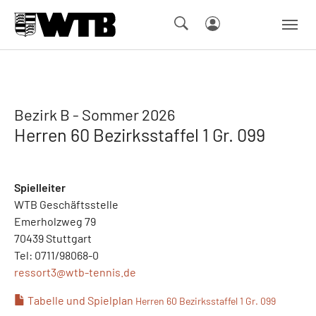
Skip to main navigation
Springe zum Seiteninhalt
Skip to page footer
Bezirk B - Sommer 2026
Herren 60 Bezirksstaffel 1 Gr. 099
Spielleiter
WTB Geschäftsstelle
Emerholzweg 79
70439 Stuttgart
Tel: 0711/98068-0
ressort3@
wtb-tennis.de
Tabelle und Spielplan
Herren 60 Bezirksstaffel 1 Gr. 099