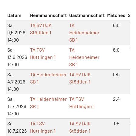
Datum
Heimmannschaft
Gastmannschaft
Matches
Sät
Sa,
TA SV DJK
TA
6:0
12:
9.5.2026
Stödtlen 1
Heidenheimer
14:00
SB 1
Sa,
TA TSV
TA
6:0
12:
13.6.2026
Hüttlingen 1
Heidenheimer
14:00
SB 1
Sa,
TA Heidenheimer
TA SV DJK
0:6
1:1
4.7.2026
SB 1
Stödtlen 1
14:00
Sa,
TA Heidenheimer
TA TSV
2:4
5:1
11.7.2026
SB 1
Hüttlingen 1
14:00
Sa,
TA TSV
TA SV DJK
1:5
2:1
18.7.2026
Hüttlingen 1
Stödtlen 1