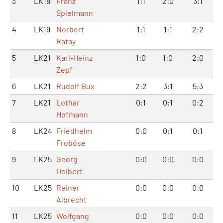
3
LK18
Franz
1:1
2:0
3:1
Spielmann
4
LK19
Norbert
1:1
1:1
2:2
Ratay
5
LK21
Karl-Heinz
1:0
1:0
2:0
Zepf
6
LK21
Rudolf Bux
2:2
3:1
5:3
7
LK21
Lothar
0:1
0:1
0:2
Hofmann
8
LK24
Friedhelm
0:0
0:1
0:1
Froböse
9
LK25
Georg
0:0
0:0
0:0
Deibert
10
LK25
Reiner
0:0
0:0
0:0
Albrecht
11
LK25
Wolfgang
0:0
0:0
0:0