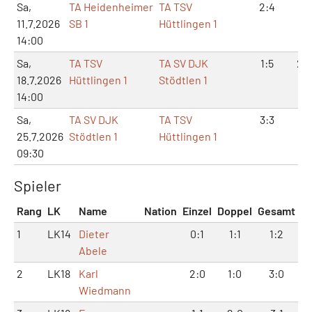
Sa,
TA Heidenheimer
TA TSV
2:4
5:1
11.7.2026
SB 1
Hüttlingen 1
14:00
Sa,
TA TSV
TA SV DJK
1:5
2:1
18.7.2026
Hüttlingen 1
Stödtlen 1
14:00
Sa,
TA SV DJK
TA TSV
3:3
8:
25.7.2026
Stödtlen 1
Hüttlingen 1
09:30
Spieler
Rang
LK
Name
Nation
Einzel
Doppel
Gesamt
1
LK14
Dieter
0:1
1:1
1:2
Abele
2
LK18
Karl
2:0
1:0
3:0
Wiedmann