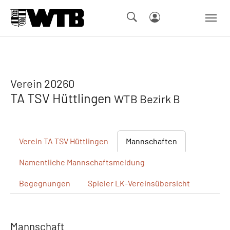
Skip to main navigation
Springe zum Seiteninhalt
Skip to page footer
Verein 20260
TA TSV Hüttlingen
WTB Bezirk B
Verein
TA TSV Hüttlingen
Mannschaften
Namentliche
Mannschaftsmeldung
Begegnungen
Spieler
LK-Vereinsübersicht
Mannschaft