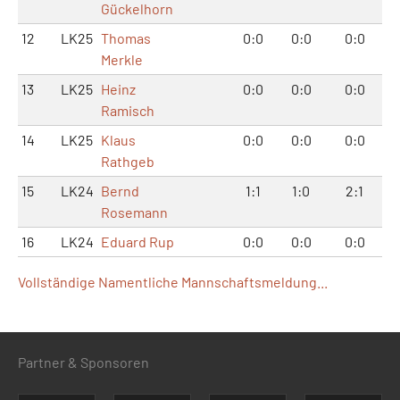
Gückelhorn
12
LK25
Thomas
0:0
0:0
0:0
Merkle
13
LK25
Heinz
0:0
0:0
0:0
Ramisch
14
LK25
Klaus
0:0
0:0
0:0
Rathgeb
15
LK24
Bernd
1:1
1:0
2:1
Rosemann
16
LK24
Eduard Rup
0:0
0:0
0:0
Vollständige Namentliche Mannschaftsmeldung...
Partner & Sponsoren