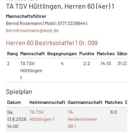
TA TSV Hüttlingen, Herren 60 (4er) 1
Mannschaftsführer
Bernd Rosemann | Mobil: 0171 2226644 |
berndrosemann@
web.de
Herren 60 Bezirksstaffel 1 Gr. 099
Rang
Mannschaft
Begegnungen
Punkte
Matches
Sätze
2
TA TSV
4
2:2
14:10
31:23
Hüttlingen
1
Spielplan
Datum
Heimmannschaft
Gastmannschaft
Matches
Sät
Sa,
TA TSV
TA
6:0
12:
13.6.2026
Hüttlingen 1
Heidenheimer
14:00
SB 1