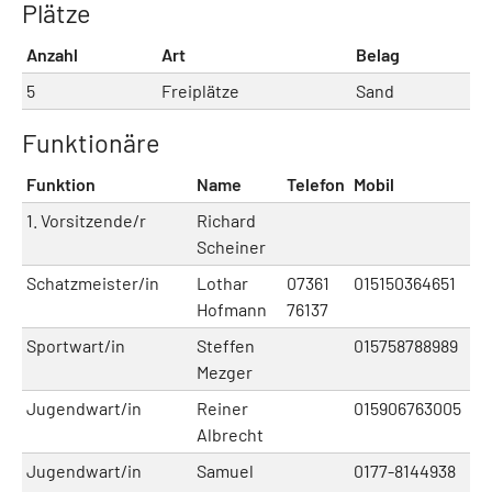
Plätze
Anzahl
Art
Belag
5
Freiplätze
Sand
Funktionäre
Funktion
Name
Telefon
Mobil
E-
1. Vorsitzende/r
Richard
ri
Scheiner
Schatzmeister/in
Lothar
07361
015150364651
lo
Hofmann
76137
Sportwart/in
Steffen
015758788989
st
Mezger
Jugendwart/in
Reiner
015906763005
Re
Albrecht
Jugendwart/in
Samuel
0177-8144938
sa