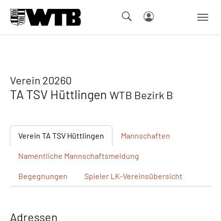
Skip to main navigation
Springe zum Seiteninhalt
Skip to page footer
Verein 20260
TA TSV Hüttlingen
WTB Bezirk B
Verein
TA TSV Hüttlingen
Mannschaften
Namentliche
Mannschaftsmeldung
Begegnungen
Spieler
LK-Vereinsübersicht
Adressen