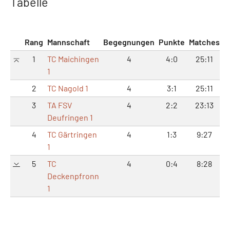
Tabelle
Rang
Mannschaft
Begegnungen
Punkte
Matches
S
1
TC Maichingen
4
4:0
25:11
5
1
2
TC Nagold 1
4
3:1
25:11
5
3
TA FSV
4
2:2
23:13
4
Deufringen 1
4
TC Gärtringen
4
1:3
9:27
2
1
5
TC
4
0:4
8:28
2
Deckenpfronn
1