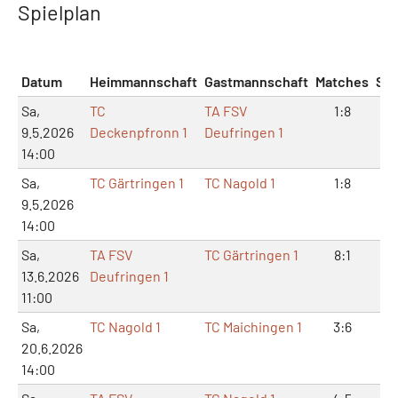
Spielplan
Datum
Heimmannschaft
Gastmannschaft
Matches
Sät
Sa,
TC
TA FSV
1:8
5:
9.5.2026
Deckenpfronn 1
Deufringen 1
14:00
Sa,
TC Gärtringen 1
TC Nagold 1
1:8
4:
9.5.2026
14:00
Sa,
TA FSV
TC Gärtringen 1
8:1
16
13.6.2026
Deufringen 1
11:00
Sa,
TC Nagold 1
TC Maichingen 1
3:6
8:
20.6.2026
14:00