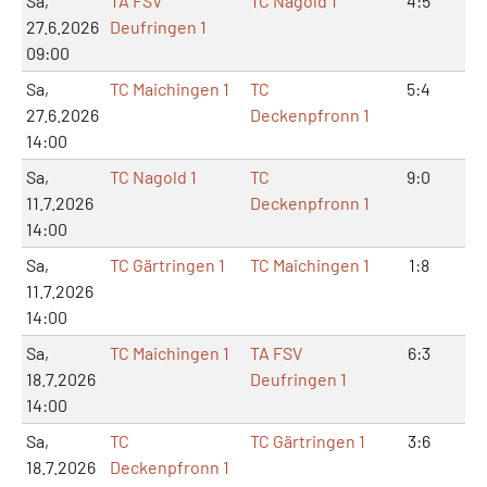
Sa,
TA FSV
TC Nagold 1
4:5
8:
27.6.2026
Deufringen 1
09:00
Sa,
TC Maichingen 1
TC
5:4
11
27.6.2026
Deckenpfronn 1
14:00
Sa,
TC Nagold 1
TC
9:0
18
11.7.2026
Deckenpfronn 1
14:00
Sa,
TC Gärtringen 1
TC Maichingen 1
1:8
2:
11.7.2026
14:00
Sa,
TC Maichingen 1
TA FSV
6:3
13
18.7.2026
Deufringen 1
14:00
Sa,
TC
TC Gärtringen 1
3:6
6:
18.7.2026
Deckenpfronn 1