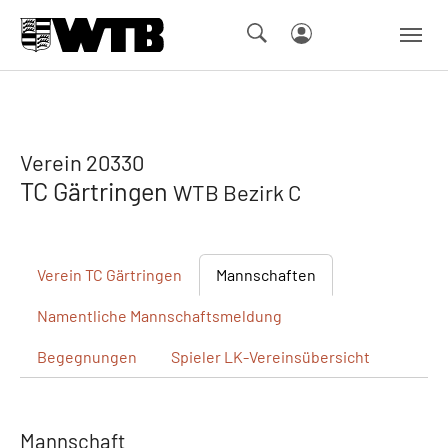
Skip to main navigation
Springe zum Seiteninhalt
Skip to page footer
Verein 20330
TC Gärtringen
WTB Bezirk C
Verein
TC Gärtringen
Mannschaften
Namentliche
Mannschaftsmeldung
Begegnungen
Spieler
LK-Vereinsübersicht
Mannschaft