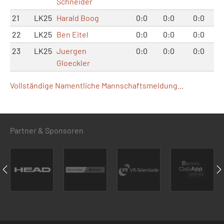
Schneider
21
LK25
Harald Boog
0:0
0:0
0:0
22
LK25
Ben Eitel
0:0
0:0
0:0
23
LK25
Juergen
0:0
0:0
0:0
Gloeckler
Vollständige Namentliche Mannschaftsmeldung...
Partner & Sponsoren