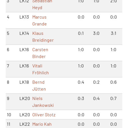
3
LK12
Sebastian
1:0
1:0
2:0
Heyd
4
LK13
Marcus
0:0
0:0
0:0
Grande
5
LK14
Klaus
0:1
3:0
3:1
Breidinger
6
LK16
Carsten
1:0
0:0
1:0
Binder
7
LK16
Vitali
1:0
0:0
1:0
Fröhlich
8
LK18
Bernd
0:4
0:2
0:6
Jütten
9
LK20
Niels
0:3
0:4
0:7
Jankowski
10
LK20
Oliver Stotz
0:0
0:0
0:0
11
LK22
Mario Kah
0:0
0:0
0:0