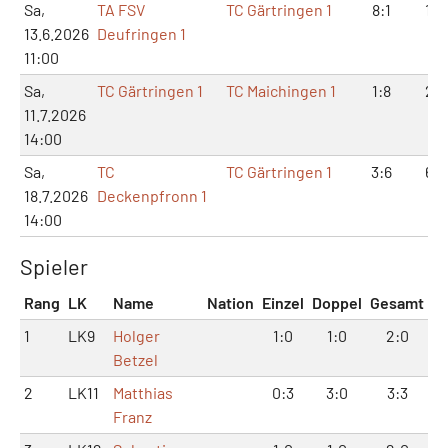
Sa,
TA FSV
TC Gärtringen 1
8:1
16:
13.6.2026
Deufringen 1
11:00
Sa,
TC Gärtringen 1
TC Maichingen 1
1:8
2:1
11.7.2026
14:00
Sa,
TC
TC Gärtringen 1
3:6
6:1
18.7.2026
Deckenpfronn 1
14:00
Spieler
Rang
LK
Name
Nation
Einzel
Doppel
Gesamt
1
LK9
Holger
1:0
1:0
2:0
Betzel
2
LK11
Matthias
0:3
3:0
3:3
Franz