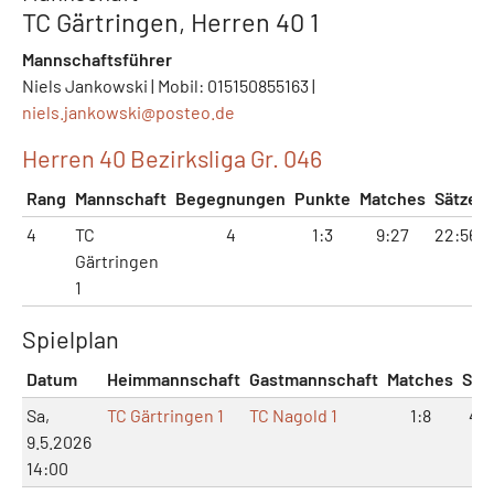
TC Gärtringen, Herren 40 1
Mannschaftsführer
Niels Jankowski | Mobil: 015150855163 |
niels.jankowski@
posteo.de
Herren 40 Bezirksliga Gr. 046
Rang
Mannschaft
Begegnungen
Punkte
Matches
Sätze
4
TC
4
1:3
9:27
22:56
Gärtringen
1
Spielplan
Datum
Heimmannschaft
Gastmannschaft
Matches
Sät
Sa,
TC Gärtringen 1
TC Nagold 1
1:8
4:1
9.5.2026
14:00