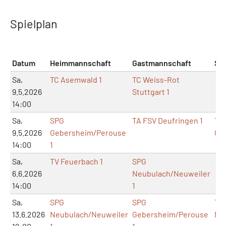
Spielplan
Datum
Heimmannschaft
Gastmannschaft
Spi
Sa,
TC Asemwald 1
TC Weiss-Rot
9.5.2026
Stuttgart 1
14:00
Sa,
SPG
TA FSV Deufringen 1
TA
9.5.2026
Gebersheim/Perouse
Ge
14:00
1
Sa,
TV Feuerbach 1
SPG
6.6.2026
Neubulach/Neuweiler
14:00
1
Sa,
SPG
SPG
TA
13.6.2026
Neubulach/Neuweiler
Gebersheim/Perouse
Ne