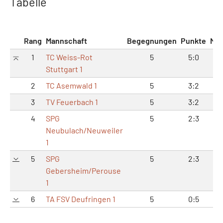
Tabelle
Rang
Mannschaft
Begegnungen
Punkte
Mat
1
TC Weiss-Rot
5
5:0
2
Stuttgart 1
2
TC Asemwald 1
5
3:2
1
3
TV Feuerbach 1
5
3:2
1
4
SPG
5
2:3
1
Neubulach/Neuweiler
1
5
SPG
5
2:3
1
Gebersheim/Perouse
1
6
TA FSV Deufringen 1
5
0:5
3