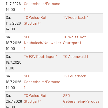
11.7.2026
Gebersheim/Perouse
Ge
14:00
1
Sa,
TC Weiss-Rot
TV Feuerbach 1
11.7.2026
Stuttgart 1
14:00
Sa,
SPG
TC Weiss-Rot
TA
18.7.2026
Neubulach/Neuweiler
Stuttgart 1
Ne
10:00
1
Sa,
TA FSV Deufringen 1
TC Asemwald 1
18.7.2026
11:00
Sa,
SPG
TV Feuerbach 1
TA
18.7.2026
Gebersheim/Perouse
Ge
14:00
1
Sa,
TC Weiss-Rot
SPG
25.7.2026
Stuttgart 1
Gebersheim/Perouse
14:00
1