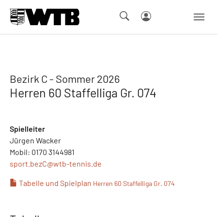
Skip to main navigation
Springe zum Seiteninhalt
Skip to page footer
Bezirk C - Sommer 2026
Herren 60 Staffelliga Gr. 074
Spielleiter
Jürgen Wacker
Mobil: 0170 3144981
sport.bezC@
wtb-tennis.de
Tabelle und Spielplan
Herren 60 Staffelliga Gr. 074