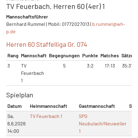
TV Feuerbach, Herren 60 (4er) 1
Mannschaftsführer
Bernhard Rummel | Mobil: 01772027013 |
b.rummel@
wh-
p.de
Herren 60 Staffelliga Gr. 074
Rang
Mannschaft
Begegnungen
Punkte
Matches
Sätze
3
TV
5
3:2
17:13
35:31
Feuerbach
1
Spielplan
Datum
Heimmannschaft
Gastmannschaft
Spie
Sa,
TV Feuerbach 1
SPG
6.6.2026
Neubulach/Neuweiler
14:00
1