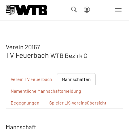
Skip to main navigation
Springe zum Seiteninhalt
Skip to page footer
Verein 20167
TV Feuerbach
WTB Bezirk C
Verein
TV Feuerbach
Mannschaften
Namentliche
Mannschaftsmeldung
Begegnungen
Spieler
LK-Vereinsübersicht
Mannschaft