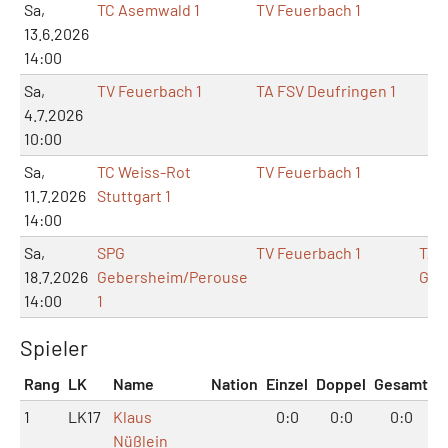
Sa,
TC Asemwald 1
TV Feuerbach 1
13.6.2026
14:00
Sa,
TV Feuerbach 1
TA FSV Deufringen 1
4.7.2026
10:00
Sa,
TC Weiss-Rot
TV Feuerbach 1
11.7.2026
Stuttgart 1
14:00
Sa,
SPG
TV Feuerbach 1
TA 
18.7.2026
Gebersheim/Perouse
Geb
14:00
1
Spieler
Rang
LK
Name
Nation
Einzel
Doppel
Gesamt
1
LK17
Klaus
0:0
0:0
0:0
Nüßlein