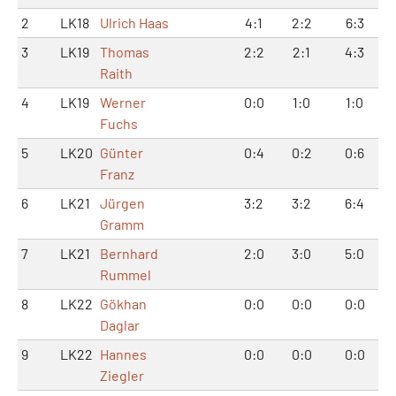
2
LK18
Ulrich Haas
4:1
2:2
6:3
3
LK19
Thomas
2:2
2:1
4:3
Raith
4
LK19
Werner
0:0
1:0
1:0
Fuchs
5
LK20
Günter
0:4
0:2
0:6
Franz
6
LK21
Jürgen
3:2
3:2
6:4
Gramm
7
LK21
Bernhard
2:0
3:0
5:0
Rummel
8
LK22
Gökhan
0:0
0:0
0:0
Daglar
9
LK22
Hannes
0:0
0:0
0:0
Ziegler