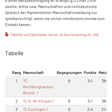
6 unter Berücksichtigung WTB WSpO §13 Ziffer 2 (für
zweite, dritte usw. Mannschaften und nichtdeutsche
Spieler), der Namentlichen Mannschaftsmeldung nur
spielberechtigt, wenn sie vorher mindestens einmal zum
Einsatz kamen.
Tabelle und Spielplan
Herren 40 Bezirksoberliga Gr. 056
Tabelle
Rang
Mannschaft
Begegnungen
Punkte
Matche
1
TC
6
5:1
38:16
Rechberghausen-
Birenb. 1
2
TC G.-W. Köngen 1
6
5:1
38:16
3
TC Esslingen 1
6
2:4
21:33