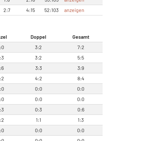
2:7
4:15
52:103
anzeigen
nzel
Doppel
Gesamt
:0
3:2
7:2
:3
3:2
5:5
:6
3:3
3:9
:2
4:2
8:4
:0
0:0
0:0
:0
0:0
0:0
:3
0:3
0:6
:2
1:1
1:3
:0
0:0
0:0
:0
0:0
0:0