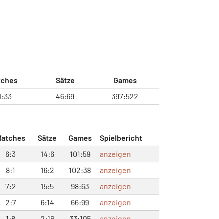
tches
Sätze
Games
1:33
46:69
397:522
Matches
Sätze
Games
Spielbericht
6:3
14:6
101:59
anzeigen
8:1
16:2
102:38
anzeigen
7:2
15:5
98:63
anzeigen
2:7
6:14
66:99
anzeigen
1:8
2:16
33:105
anzeigen