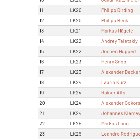
11
LK20
Philipp Dirding
12
LK20
Philipp Beck
13
LK21
Markus Hägele
14
LK22
Andrey Teletskiy
15
LK22
Jochen Huppert
16
LK23
Henry Snop
17
LK23
Alexander Becke
18
LK24
Laurin Kurz
19
LK24
Rainer Aits
20
LK24
Alexander Gokor
21
LK24
Johannes Klemey
22
LK25
Markus Lang
23
LK25
Leandro Rodrigu