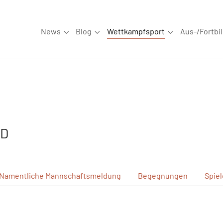
News
Blog
Wettkampfsport
Aus-/Fortbi
Submenu for "News"
Submenu for "Blog"
Submenu for "W
 D
Namentliche
Mannschaftsmeldung
Begegnungen
Spie