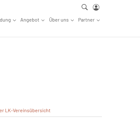
ldung
Angebot
Über uns
Partner
ettkampfsport"
Submenu for "Aus-/Fortbildung"
Submenu for "Angebot"
Submenu for "Über uns"
Submenu for "Partn
ler
LK-Vereinsübersicht