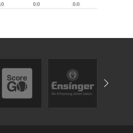
:0
0:0
0:0