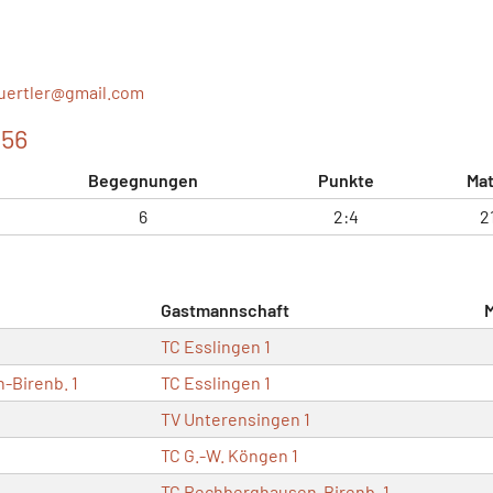
uertler@
gmail.com
056
Begegnungen
Punkte
Ma
6
2:4
2
Gastmannschaft
TC Esslingen 1
-Birenb. 1
TC Esslingen 1
TV Unterensingen 1
TC G.-W. Köngen 1
TC Rechberghausen-Birenb. 1