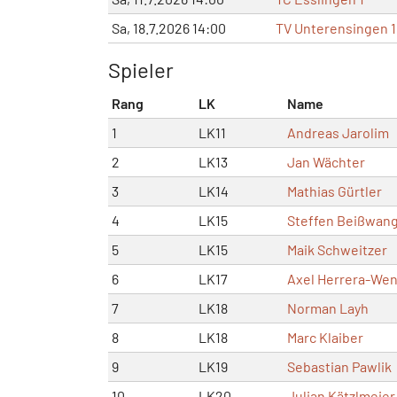
Sa, 18.7.2026 14:00
TV Unterensingen 1
Spieler
Rang
LK
Name
1
LK11
Andreas Jarolim
2
LK13
Jan Wächter
3
LK14
Mathias Gürtler
4
LK15
Steffen Beißwan
5
LK15
Maik Schweitzer
6
LK17
Axel Herrera-Wen
7
LK18
Norman Layh
8
LK18
Marc Klaiber
9
LK19
Sebastian Pawlik
10
LK20
Julian Kätzlmeier