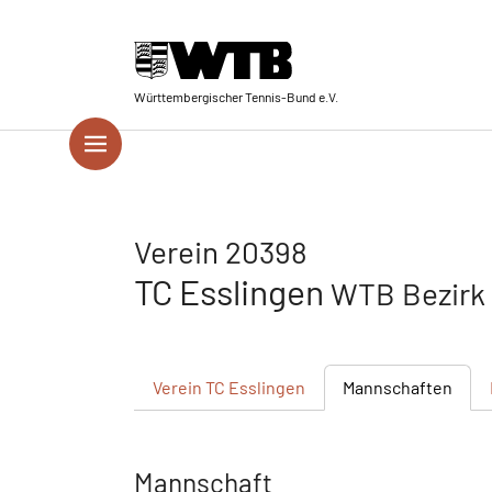
Skip to main navigation
Springe zum Seiteninhalt
Skip to page footer
Württembergischer Tennis-Bund e.V.
Verein 20398
TC Esslingen
WTB Bezirk
Verein
TC Esslingen
Mannschaften
Mannschaft