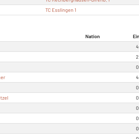
TC Esslingen 1
Nation
Ei
4
2
0
ger
4
0
tzel
0
0
0
0
0