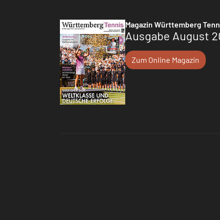
Magazin Württemberg Tenn
Ausgabe August 2
Zum Online Magazin