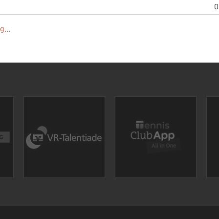
0
...