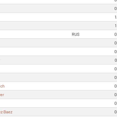
0
1
1
RUS
0
0
0
r
0
0
0
sch
0
er
0
0
ez Baez
0