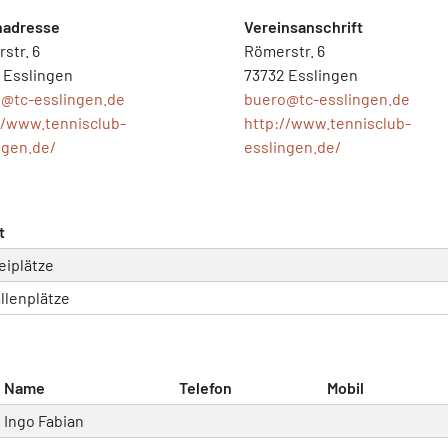
nadresse
Vereinsanschrift
str. 6
Römerstr. 6
 Esslingen
73732 Esslingen
o@
tc-esslingen.de
buero@
tc-esslingen.de
//www.tennisclub-
http://www.tennisclub-
ngen.de/
esslingen.de/
t
eiplätze
llenplätze
Name
Telefon
Mobil
Ingo Fabian