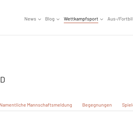
News
Blog
Wettkampfsport
Aus-/Fortbi
Submenu for "News"
Submenu for "Blog"
Submenu for "W
 D
Namentliche
Mannschaftsmeldung
Begegnungen
Spie