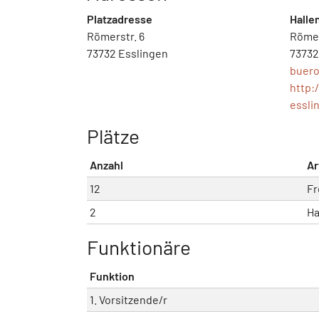
Platzadresse
Halle
Römerstr. 6
Römer
73732 Esslingen
73732
buer
http:
essli
Plätze
Anzahl
Ar
12
Fr
2
Ha
Funktionäre
Funktion
1. Vorsitzende/r