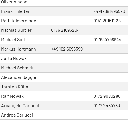
Oliver Vincon
Frank Ehleiter
+4917681495570
Rolf Heimerdinger
0151 29161228
Mathias Gürtler
0176 21693204
Michael Sott
017634798944
Markus Hartmann
+49 162 6695599
Jutta Nowak
Michael Schmidt
Alexander Jäggle
Torsten Kühn
Ralf Nowak
0172 9080280
Arcangelo Carlucci
0177 2484783
Andrea Carlucci