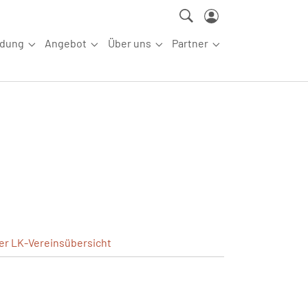
ldung
Angebot
Über uns
Partner
ettkampfsport"
Submenu for "Aus-/Fortbildung"
Submenu for "Angebot"
Submenu for "Über uns"
Submenu for "Partn
ler
LK-Vereinsübersicht