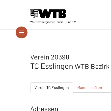
Skip to main navigation
Springe zum Seiteninhalt
Skip to page footer
Württembergischer Tennis-Bund e.V.
Verein 20398
TC Esslingen
WTB Bezirk
Verein
TC Esslingen
Mannschaften
Adressen