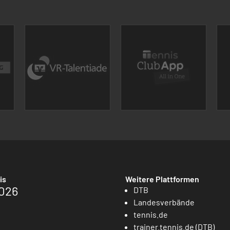
is
Weitere Plattformen
026
DTB
Landesverbände
tennis.de
trainer.tennis.de (DTB)