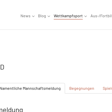
News
Blog
Wettkampfsport
Aus-/Fortbi
Submenu for "News"
Submenu for "Blog"
Submenu for "W
 D
Namentliche
Mannschaftsmeldung
Begegnungen
Spie
meldung