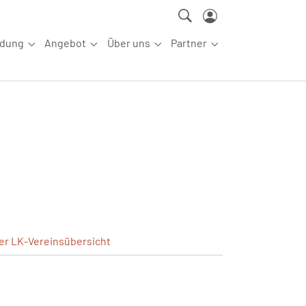
ldung
Angebot
Über uns
Partner
ettkampfsport"
Submenu for "Aus-/Fortbildung"
Submenu for "Angebot"
Submenu for "Über uns"
Submenu for "Partn
ler
LK-Vereinsübersicht