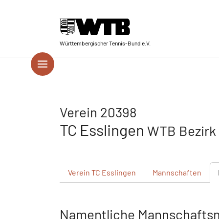
Skip to main navigation
Springe zum Seiteninhalt
Skip to page footer
Württembergischer Tennis-Bund e.V.
Verein 20398
TC Esslingen
WTB Bezirk
Verein
TC Esslingen
Mannschaften
Namentliche Mannschafts