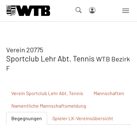
Skip to main navigation
Springe zum Seiteninhalt
Skip to page footer
Verein 20775
Sportclub Lehr Abt. Tennis
WTB Bezirk
F
Verein
Sportclub Lehr Abt. Tennis
Mannschaften
Namentliche
Mannschaftsmeldung
Begegnungen
Spieler
LK-Vereinsübersicht