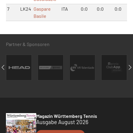
7
LK24
Gaspare
ITA
0:0
0:0
0:0
Basile
Partner & Sponsoren
Magazin Württemberg Tennis
Ausgabe August 2026