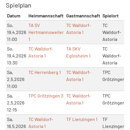
Spielplan
Datum
Heimmannschaft
Gastmannschaft
Spielort
M
So,
TA SV
TC Walldorf-
TC
19.4.2026
Hertmannsweiler
Astoria 1
Walldorf-
11:00
1
Astoria
So,
TC Walldorf-
TA SKV
TC
19.4.2026
Astoria 1
Eglosheim 1
Walldorf-
13:30
Astoria
Sa,
TC Herrenberg 1
TC Walldorf-
TPC
2.5.2026
Astoria 1
Grötzingen
11:00
Sa,
TPC Grötzingen 3
TC Walldorf-
TPC
2.5.2026
Astoria 1
Grötzingen
12:15
Sa,
TC Walldorf-
TF Lienzingen 1
TF
16.5.2026
Astoria 1
Lienzingen