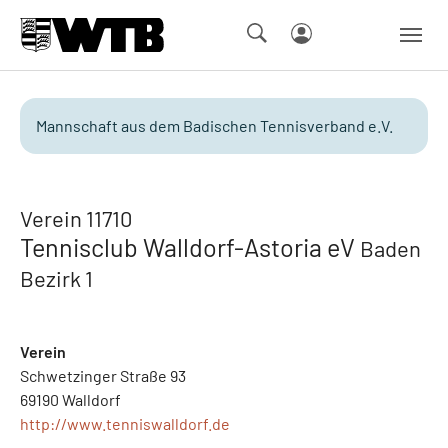
Skip to main navigation
Springe zum Seiteninhalt
Skip to page footer
Mannschaft aus dem Badischen Tennisverband e.V.
Verein 11710
Tennisclub Walldorf-Astoria eV
Baden
Bezirk 1
Verein
Schwetzinger Straße 93
69190 Walldorf
http://www.tenniswalldorf.de