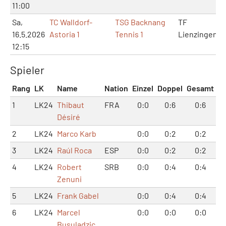
11:00
Sa,
TC Walldorf-
TSG Backnang
TF
16.5.2026
Astoria 1
Tennis 1
Lienzingen
12:15
Spieler
Rang
LK
Name
Nation
Einzel
Doppel
Gesamt
1
LK24
Thibaut
FRA
0:0
0:6
0:6
Désiré
2
LK24
Marco Karb
0:0
0:2
0:2
3
LK24
Raúl Roca
ESP
0:0
0:2
0:2
4
LK24
Robert
SRB
0:0
0:4
0:4
Zenuni
5
LK24
Frank Gabel
0:0
0:4
0:4
6
LK24
Marcel
0:0
0:0
0:0
Busuladzic