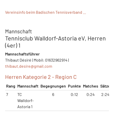
Vereinsinfo beim Badischen Tennisverband ...
Mannschaft
Tennisclub Walldorf-Astoria eV, Herren
(4er) 1
Mannschaftsführer
Thibaut Désiré | Mobil: 01632962914 |
thibaut.desire@
gmail.com
Herren Kategorie 2 - Region C
Rang
Mannschaft
Begegnungen
Punkte
Matches
Sätze
7
TC
6
0:12
0:24
2:24
Walldorf-
Astoria 1