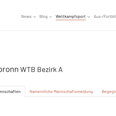
News
Blog
Wettkampfsport
Aus-/Fortbi
Submenu for "News"
Submenu for "Blog"
Submenu for "W
lbronn
WTB Bezirk A
nnschaften
Namentliche
Mannschaftsmeldung
Begegn