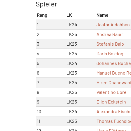
Spieler
Rang
LK
Name
1
LK24
Jaafar Aldahhan
2
LK25
Andrea Baier
3
LK23
Stefanie Baio
4
LK25
Daria Bozdog
5
LK24
Johannes Buche
6
LK25
Manuel Bueno R
7
LK25
Hiren Chandwan
8
LK25
Valentino Dore
9
LK25
Ellen Eckstein
10
LK24
Alexandra Fisch
11
LK25
Thomas Fuchslo
12
LK24
Linus Fütterer