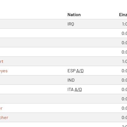
Nation
Einz
IRQ
1:
0:
0:
0:
rt
1:
eyes
ESP
A/D
0:
i
IND
0:
ITA
A/D
0:
0:
er
0:
cher
0:
1: