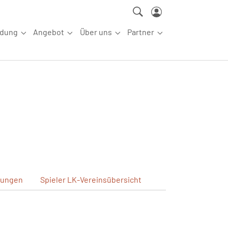
ldung
Angebot
Über uns
Partner
ettkampfsport"
Submenu for "Aus-/Fortbildung"
Submenu for "Angebot"
Submenu for "Über uns"
Submenu for "Partn
ungen
Spieler
LK-Vereinsübersicht