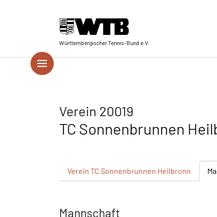
Skip to main navigation
Springe zum Seiteninhalt
Skip to page footer
Württembergischer Tennis-Bund e.V.
Verein 20019
TC Sonnenbrunnen Hei
Verein
TC Sonnenbrunnen Heilbronn
Ma
Mannschaft