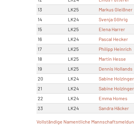
13
LK25
Markus Gleißner
14
LK24
Svenja Göhrig
15
LK25
Elena Harrer
16
LK24
Pascal Hecker
17
LK25
Philipp Heinrich
18
LK25
Martin Hesse
19
LK25
Dennis Hollands
20
LK24
Sabine Holzinger
21
LK24
Sabine Holzinger
22
LK24
Emma Homes
23
LK24
Sandra Häcker
Vollständige Namentliche Mannschaftsmeldung