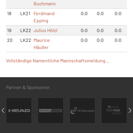
Buchmann
18
LK21
Ferdinand
0:0
0:0
0:0
Epping
19
LK22
Julius Hölzl
0:0
0:0
0:0
20
LK22
Maurice
0:0
0:0
0:0
Häußer
Vollständige Namentliche Mannschaftsmeldung...
Partner & Sponsoren