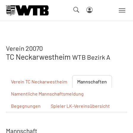
Skip to main navigation
Springe zum Seiteninhalt
Skip to page footer
Verein 20070
TC Neckarwestheim
WTB Bezirk A
Verein
TC Neckarwestheim
Mannschaften
Namentliche
Mannschaftsmeldung
Begegnungen
Spieler
LK-Vereinsübersicht
Mannschaft