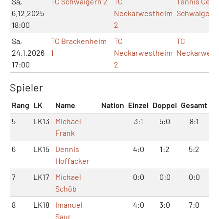
Sa,
TC Schwaigern 2
TC
Tennis Cent
6.12.2025
Neckarwestheim
Schwaigern
18:00
2
Sa,
TC Brackenheim
TC
TC
24.1.2026
1
Neckarwestheim
Neckarwest
17:00
2
Spieler
Rang
LK
Name
Nation
Einzel
Doppel
Gesamt
5
LK13
Michael
3:1
5:0
8:1
Frank
6
LK15
Dennis
4:0
1:2
5:2
Hoffacker
7
LK17
Michael
0:0
0:0
0:0
Schöb
8
LK18
Imanuel
4:0
3:0
7:0
Saur