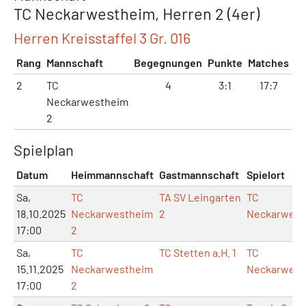
TC Neckarwestheim, Herren 2 (4er)
Herren Kreisstaffel 3 Gr. 016
Rang
Mannschaft
Begegnungen
Punkte
Matches
Sä
2
TC
4
3:1
17:7
37
Neckarwestheim
2
Spielplan
Datum
Heimmannschaft
Gastmannschaft
Spielort
Sa,
TC
TA SV Leingarten
TC
18.10.2025
Neckarwestheim
2
Neckarwest
17:00
2
Sa,
TC
TC Stetten a.H. 1
TC
15.11.2025
Neckarwestheim
Neckarwest
17:00
2