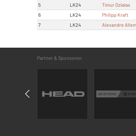
5
LK24
Timur Dzialas
6
LK24
Philipp Kraft
7
LK24
Alexandre Alle
Partner & Sponsoren