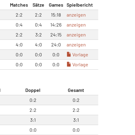
Matches
Sätze
Games
Spielbericht
2:2
2:2
15:18
anzeigen
0:4
0:4
14:26
anzeigen
2:2
3:2
24:15
anzeigen
4:0
4:0
24:0
anzeigen
0:0
0:0
0:0
Vorlage
0:0
0:0
0:0
Vorlage
l
Doppel
Gesamt
0:2
0:2
2:2
2:2
3:1
3:1
0:0
0:0