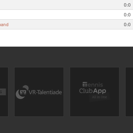
0:0
0:0
mand
0:0