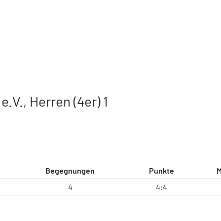
.V., Herren (4er) 1
Begegnungen
Punkte
M
4
4:4