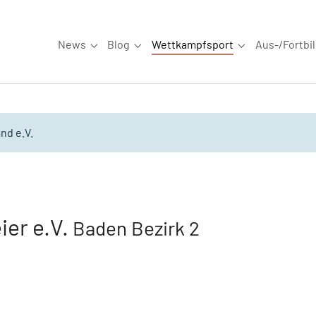
News
Blog
Wettkampfsport
Aus-/Fortbi
Submenu for "News"
Submenu for "Blog"
Submenu for "W
nd e.V.
ier e.V.
Baden Bezirk 2