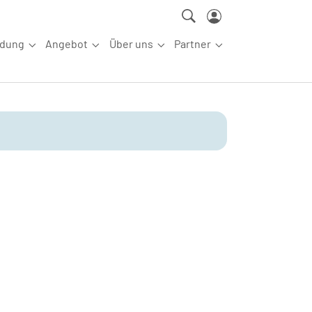
ldung
Angebot
Über uns
Partner
ettkampfsport"
Submenu for "Aus-/Fortbildung"
Submenu for "Angebot"
Submenu for "Über uns"
Submenu for "Partn