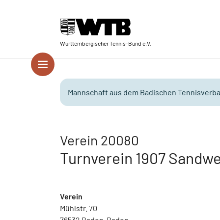
Skip to main navigation
Springe zum Seiteninhalt
Skip to page footer
Württembergischer Tennis-Bund e.V.
Mannschaft aus dem Badischen Tennisverba
Verein 20080
Turnverein 1907 Sandwe
Verein
Mühlstr. 70
76532 Baden-Baden