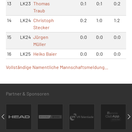
13
LK23
Thomas
0:1
0:1
0:2
Traub
14
LK24
Christoph
0:2
1:0
1:2
Stecker
15
LK24
Jürgen
0:0
0:0
0:0
Müller
16
LK25
Heiko Baier
0:0
0:0
0:0
Vollständige Namentliche Mannschaftsmeldung...
Partner & Sponsoren