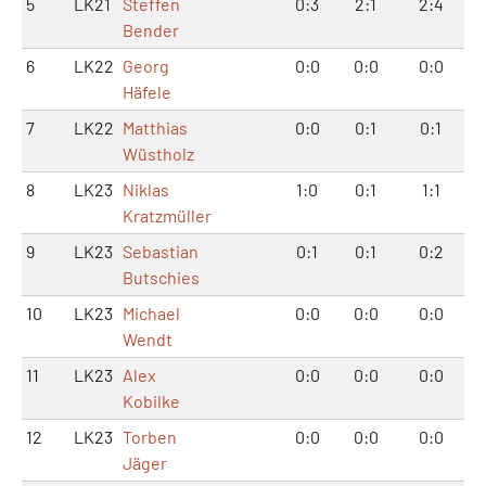
5
LK21
Steffen
0:3
2:1
2:4
Bender
6
LK22
Georg
0:0
0:0
0:0
Häfele
7
LK22
Matthias
0:0
0:1
0:1
Wüstholz
8
LK23
Niklas
1:0
0:1
1:1
Kratzmüller
9
LK23
Sebastian
0:1
0:1
0:2
Butschies
10
LK23
Michael
0:0
0:0
0:0
Wendt
11
LK23
Alex
0:0
0:0
0:0
Kobilke
12
LK23
Torben
0:0
0:0
0:0
Jäger