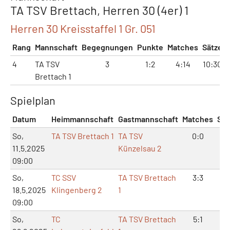
TA TSV Brettach, Herren 30 (4er) 1
Herren 30 Kreisstaffel 1 Gr. 051
Rang
Mannschaft
Begegnungen
Punkte
Matches
Sätze
4
TA TSV
3
1:2
4:14
10:30
Brettach 1
Spielplan
Datum
Heimmannschaft
Gastmannschaft
Matches
Sät
So,
TA TSV Brettach 1
TA TSV
0:0
0:
11.5.2025
Künzelsau 2
09:00
So,
TC SSV
TA TSV Brettach
3:3
7:
18.5.2025
Klingenberg 2
1
09:00
So,
TC
TA TSV Brettach
5:1
11