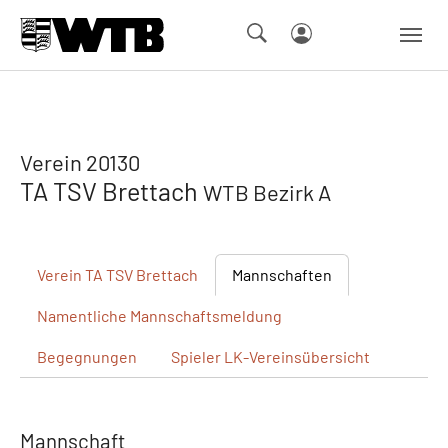
Skip to main navigation
Springe zum Seiteninhalt
Skip to page footer
Verein 20130
TA TSV Brettach
WTB Bezirk A
Verein
TA TSV Brettach
Mannschaften
Namentliche
Mannschaftsmeldung
Begegnungen
Spieler
LK-Vereinsübersicht
Mannschaft