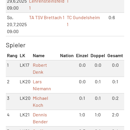
29.6.2025
Lehrensteinsfeld
1
09:00
1
So,
TA TSV Brettach 1
TC Gundelsheim
0:6
0:
20.7.2025
1
09:00
Spieler
Rang
LK
Name
Nation
Einzel
Doppel
Gesamt
1
LK17
Robert
0:0
0:0
0:0
Denk
2
LK20
Lars
0:0
0:1
0:1
Niemann
3
LK20
Michael
0:1
0:1
0:2
Koch
4
LK21
Dennis
1:0
1:0
2:0
Bender