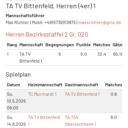
TA TV Bittenfeld, Herren (4er) 1
Mannschaftsführer
Max Richter | Mobil: +4915739313875 |
maxxrichter@
gmx.de
Herren Bezirksstaffel 2 Gr. 020
Rang
Mannschaft
Begegnungen
Punkte
Matches
Sätze
1
TA TV
6
6:0
32:4
65:10
Bittenfeld 1
Spielplan
Datum
Heimmannschaft
Gastmannschaft
Matches
S
So,
TC Murrhardt 1
TA TV Bittenfeld 1
0:6
10.5.2026
09:00
So,
TA TV Bittenfeld
TA TSV
6:0
14.6.2026
1
Obersontheim 1