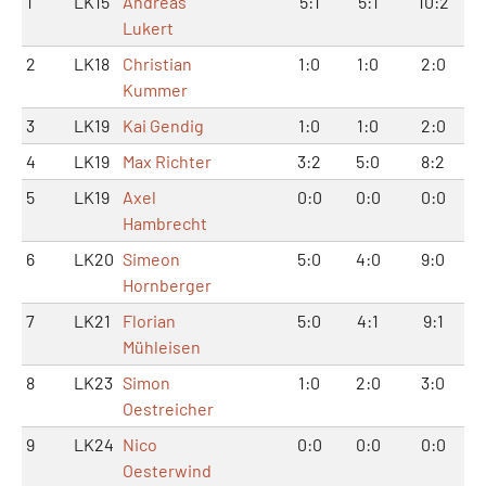
1
LK15
Andreas
5:1
5:1
10:2
Lukert
2
LK18
Christian
1:0
1:0
2:0
Kummer
3
LK19
Kai Gendig
1:0
1:0
2:0
4
LK19
Max Richter
3:2
5:0
8:2
5
LK19
Axel
0:0
0:0
0:0
Hambrecht
6
LK20
Simeon
5:0
4:0
9:0
Hornberger
7
LK21
Florian
5:0
4:1
9:1
Mühleisen
8
LK23
Simon
1:0
2:0
3:0
Oestreicher
9
LK24
Nico
0:0
0:0
0:0
Oesterwind