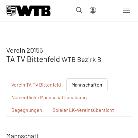
Skip to main navigation
Springe zum Seiteninhalt
Skip to page footer
Verein 20155
TA TV Bittenfeld
WTB Bezirk B
Verein
TA TV Bittenfeld
Mannschaften
Namentliche
Mannschaftsmeldung
Begegnungen
Spieler
LK-Vereinsübersicht
Mannschaft