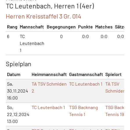
TC Leutenbach, Herren 1 (4er)
Herren Kreisstaffel 3 Gr. 014
Rang
Mannschaft
Begegnungen
Punkte
Matches
Sätze
6
TC
0
0:0
0:0
0:0
Leutenbach
1
Spielplan
Datum
Heimmannschaft
Gastmannschaft
Spielort
Sa,
TA TSV Schmiden
TC Leutenbach 1
TA TSV
30.11.2024
2
Schmiden
16:00
So,
TC Leutenbach 1
TSG Backnang
TSG Backna
22.12.2024
Tennis 1
Tennis 1925
13:00