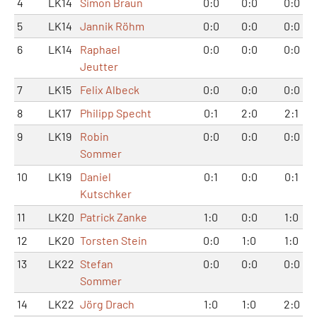
4
LK14
Simon Braun
0:0
0:0
0:0
5
LK14
Jannik Röhm
0:0
0:0
0:0
6
LK14
Raphael
0:0
0:0
0:0
Jeutter
7
LK15
Felix Albeck
0:0
0:0
0:0
8
LK17
Philipp Specht
0:1
2:0
2:1
9
LK19
Robin
0:0
0:0
0:0
Sommer
10
LK19
Daniel
0:1
0:0
0:1
Kutschker
11
LK20
Patrick Zanke
1:0
0:0
1:0
12
LK20
Torsten Stein
0:0
1:0
1:0
13
LK22
Stefan
0:0
0:0
0:0
Sommer
14
LK22
Jörg Drach
1:0
1:0
2:0