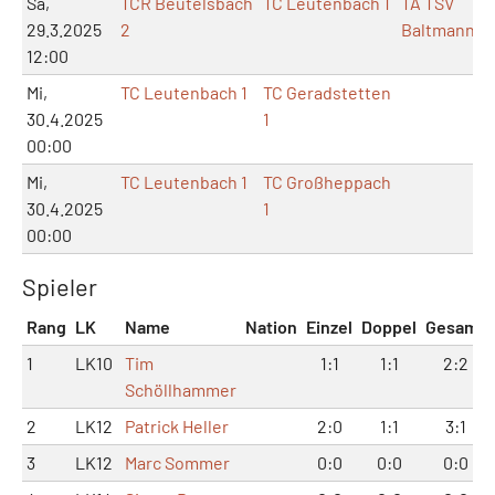
Sa,
TCR Beutelsbach
TC Leutenbach 1
TA TSV
29.3.2025
2
Baltmannsw
12:00
Mi,
TC Leutenbach 1
TC Geradstetten
30.4.2025
1
00:00
Mi,
TC Leutenbach 1
TC Großheppach
30.4.2025
1
00:00
Spieler
Rang
LK
Name
Nation
Einzel
Doppel
Gesamt
1
LK10
Tim
1:1
1:1
2:2
Schöllhammer
2
LK12
Patrick Heller
2:0
1:1
3:1
3
LK12
Marc Sommer
0:0
0:0
0:0