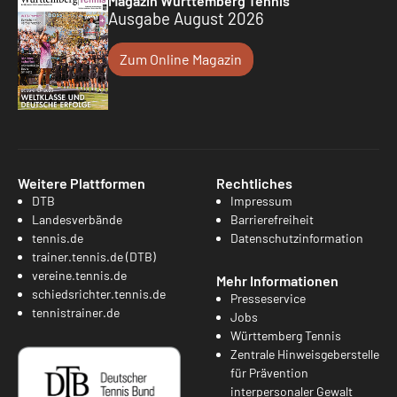
Magazin Württemberg Tennis
Ausgabe August 2026
Zum Online Magazin
Weitere Plattformen
Rechtliches
DTB
Impressum
Landesverbände
Barrierefreiheit
tennis.de
Datenschutzinformation
trainer.tennis.de (DTB)
vereine.tennis.de
Mehr Informationen
schiedsrichter.tennis.de
Presseservice
tennistrainer.de
Jobs
Württemberg Tennis
Zentrale Hinweisgeberstelle
für Prävention
interpersonaler Gewalt