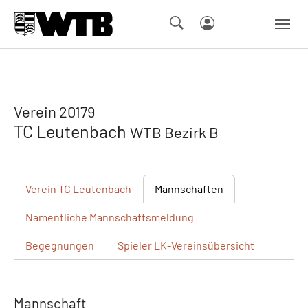
Skip to main navigation
Springe zum Seiteninhalt
Skip to page footer
Verein 20179
TC Leutenbach
WTB Bezirk B
Verein
TC Leutenbach
Mannschaften
Namentliche
Mannschaftsmeldung
Begegnungen
Spieler
LK-Vereinsübersicht
Mannschaft