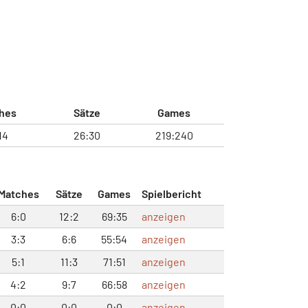
hes
Sätze
Games
14
26:30
219:240
Matches
Sätze
Games
Spielbericht
6:0
12:2
69:35
anzeigen
3:3
6:6
55:54
anzeigen
5:1
11:3
71:51
anzeigen
4:2
9:7
66:58
anzeigen
0:0
0:0
0:0
anzeigen