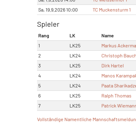
Sa, 19.9.2026 10:00
TC Muckensturm 1
Spieler
Rang
LK
Name
1
LK25
Markus Ackerm
2
LK24
Christoph Bauc
3
LK25
Dirk Hartel
4
LK24
Manos Karampak
5
LK24
Paata Sharikadz
6
LK25
Ralph Thomas
7
LK25
Patrick Wieman
Vollständige Namentliche Mannschaftsmeldung