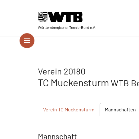
Skip to main navigation
Springe zum Seiteninhalt
Skip to page footer
Württembergischer Tennis-Bund e.V.
Verein 20180
TC Muckensturm
WTB Be
Verein
TC Muckensturm
Mannschaften
Mannschaft