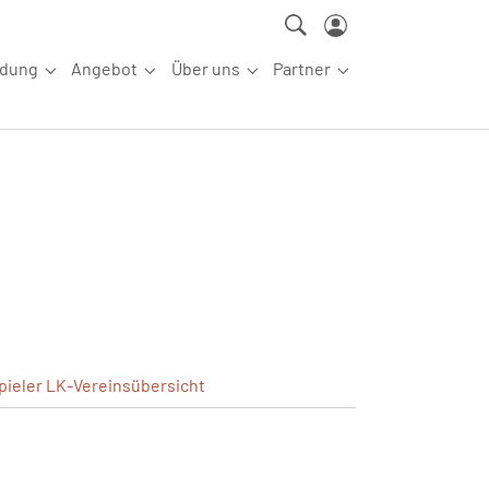
ldung
Angebot
Über uns
Partner
ettkampfsport"
Submenu for "Aus-/Fortbildung"
Submenu for "Angebot"
Submenu for "Über uns"
Submenu for "Partn
pieler
LK-Vereinsübersicht