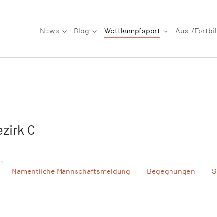
News
Blog
Wettkampfsport
Aus-/Fortbi
Submenu for "News"
Submenu for "Blog"
Submenu for "W
zirk C
Namentliche
Mannschaftsmeldung
Begegnungen
S