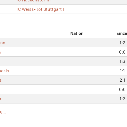
TC Weiss-Rot Stuttgart 1
Nation
Einze
ann
1:2
h
0:0
1:3
akis
1:1
e
2:1
0:0
n
1:2
...