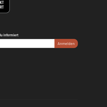
du informiert
Anmelden