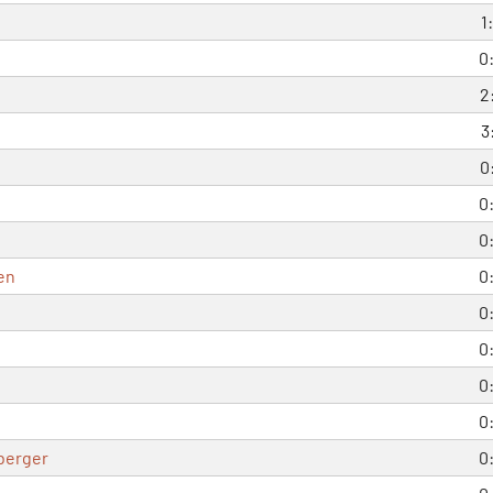
1
0
2
3
0
0
0
en
0
0
0
0
0
berger
0