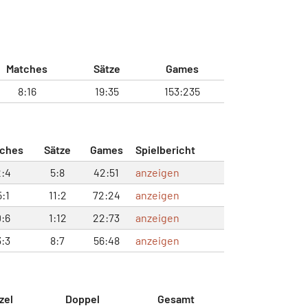
Matches
Sätze
Games
8:16
19:35
153:235
ches
Sätze
Games
Spielbericht
2:4
5:8
42:51
anzeigen
5:1
11:2
72:24
anzeigen
0:6
1:12
22:73
anzeigen
3:3
8:7
56:48
anzeigen
zel
Doppel
Gesamt