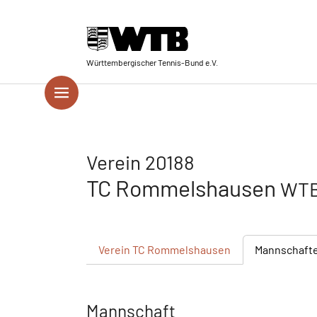
Skip to main navigation
Springe zum Seiteninhalt
Skip to page footer
Württembergischer Tennis-Bund e.V.
Verein 20188
TC Rommelshausen
WTB
Verein
TC Rommelshausen
Mannschaft
Mannschaft