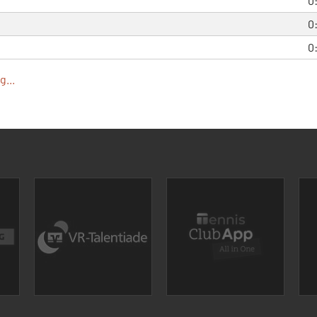
0
0
0
...