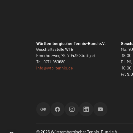
Württembergischer Tennis-Bund e.V.
Geschä
Geschäftsstelle WTB
Mo: 9:
Emerholzweg 79, 70439 Stuttgart
18:00 
Tel.
0711-980680
Di, Mi
info@
wtb-tennis.de
16:00 
Fr: 9:
ScoreGO
Facebook
Instagram
LinkedIn
YouTube
© 2026 Württembergischer Tennis-Bund e.V.