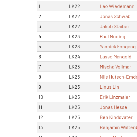
1
LK22
Leo Wiedemann
2
LK22
Jonas Schwab
3
LK22
Jakob Staiber
4
LK23
Paul Nuding
5
LK23
Yannick Fongang
6
LK24
Lasse Mangold
7
LK25
Mischa Vollmar
8
LK25
Nils Hutsch-Emd
9
LK25
Linus Lin
10
LK25
Erik Linzmaier
11
LK25
Jonas Hesse
12
LK25
Ben Kindsvater
13
LK25
Benjamin Walten