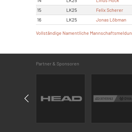
14
LK25
Linus Mock
15
LK25
Felix Scherer
16
LK25
Jonas Löbman
Vollständige Namentliche Mannschaftsmeldung
Partner & Sponsoren