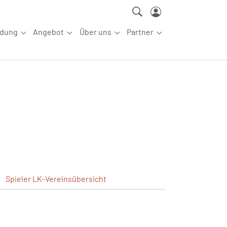
ldung
Angebot
Über uns
Partner
ettkampfsport"
Submenu for "Aus-/Fortbildung"
Submenu for "Angebot"
Submenu for "Über uns"
Submenu for "Partn
Spieler
LK-Vereinsübersicht