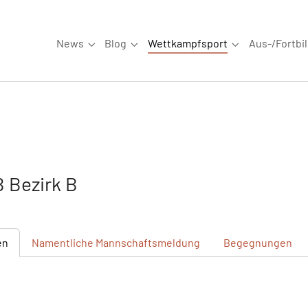
News
Blog
Wettkampfsport
Aus-/Fortbi
Submenu for "News"
Submenu for "Blog"
Submenu for "W
 Bezirk B
en
Namentliche
Mannschaftsmeldung
Begegnungen