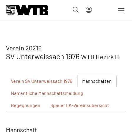
Skip to main navigation
Springe zum Seiteninhalt
Skip to page footer
Verein 20216
SV Unterweissach 1976
WTB Bezirk B
Verein
SV Unterweissach 1976
Mannschaften
Namentliche
Mannschaftsmeldung
Begegnungen
Spieler
LK-Vereinsübersicht
Mannschaft