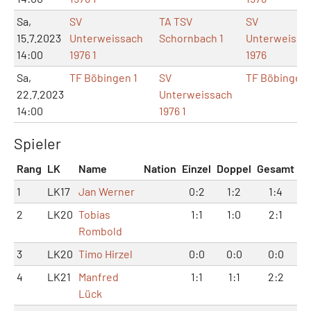
Sa,
SV
TA TSV
SV
15.7.2023
Unterweissach
Schornbach 1
Unterweissa
14:00
1976 1
1976
Sa,
TF Böbingen 1
SV
TF Böbingen
22.7.2023
Unterweissach
14:00
1976 1
Spieler
Rang
LK
Name
Nation
Einzel
Doppel
Gesamt
1
LK17
Jan Werner
0:2
1:2
1:4
2
LK20
Tobias
1:1
1:0
2:1
Rombold
3
LK20
Timo Hirzel
0:0
0:0
0:0
4
LK21
Manfred
1:1
1:1
2:2
Lück