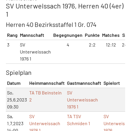
SV Unterweissach 1976, Herren 40 (4er)
1
Herren 40 Bezirksstaffel 1 Gr. 074
Rang
Mannschaft
Begegnungen
Punkte
Matches
Sät
3
SV
4
2:2
12:12
24:
Unterweissach
1976 1
Spielplan
Datum
Heimmannschaft
Gastmannschaft
Spielort
So,
TA TB Beinstein
SV
25.6.2023
2
Unterweissach
09:30
1976 1
Sa,
SV
TA TSV
SV
1.7.2023
Unterweissach
Schmiden 1
Unterweissa
14:00
1976 1
1976