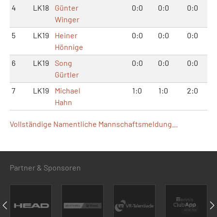
4
LK18
Günter
0:0
0:0
0:0
Winger
5
LK19
Heiner
0:0
0:0
0:0
Hönnige
6
LK19
Song
0:0
0:0
0:0
Gürtler
7
LK19
Michael
1:0
1:0
2:0
Hahn
Vollständige Namentliche Mannschaftsmeldung...
Partner & Sponsoren