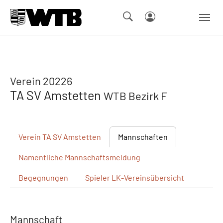
Skip to main navigation
Springe zum Seiteninhalt
Skip to page footer
Verein 20226
TA SV Amstetten
WTB Bezirk F
Verein
TA SV Amstetten
Mannschaften
Namentliche
Mannschaftsmeldung
Begegnungen
Spieler
LK-Vereinsübersicht
Mannschaft