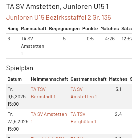
TA SV Amstetten, Junioren U15 1
Junioren U15 Bezirksstaffel 2 Gr. 135
Rang
Mannschaft
Begegnungen
Punkte
Matches
Sätze
6
TA SV
5
0:5
4:26
12:52
Amstetten
1
Spielplan
Datum
Heimmannschaft
Gastmannschaft
Matches
Sät
Fr,
TA TSV
TA SV
5:1
10
9.5.2025
Bernstadt 1
Amstetten 1
15:00
Fr,
TA SV Amstetten
TA TSV
2:4
4:
23.5.2025
1
Berghülen 1
15:00