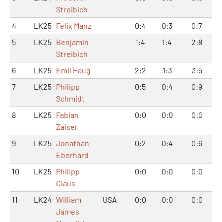
Streibich
4
LK25
Felix Manz
0:4
0:3
0:7
5
LK25
Benjamin
1:4
1:4
2:8
Streibich
6
LK25
Emil Haug
2:2
1:3
3:5
7
LK25
Philipp
0:5
0:4
0:9
Schmidt
8
LK25
Fabian
0:0
0:0
0:0
Zaiser
9
LK25
Jonathan
0:2
0:4
0:6
Eberhard
10
LK25
Philipp
0:0
0:0
0:0
Claus
11
LK24
William
USA
0:0
0:0
0:0
James