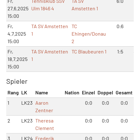
Fr,
Tennisklub SSV
TA SV
6:0
12
27.6.2025
Ulm 1846 4
Amstetten 1
15:00
Fr,
TA SV Amstetten
TC
0:6
0:
4.7.2025
1
Ehingen/Donau
15:00
2
Fr,
TA SV Amstetten
TC Blaubeuren 1
1:5
4:
18.7.2025
1
15:00
Spieler
Rang
LK
Name
Nation
Einzel
Doppel
Gesamt
1
LK23
Aaron
0:0
0:0
0:0
Zentner
2
LK23
Theresa
0:0
0:0
0:0
Clement
3
LK24
Frederik
0:0
0:0
0:0