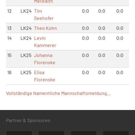
Meredith
12
LK24
Tim
0:0
0:0
0:0
Seehofer
13
LK24
Theo Kohn
0:0
0:0
0:0
14
LK24
Levin
0:0
0:0
0:0
Kammerer
15
LK25
Johanna
0:0
0:0
0:0
Florenske
16
LK25
Elisa
0:0
0:0
0:0
Florenske
Vollständige Namentliche Mannschaftsmeldung...
Partner & Sponsoren