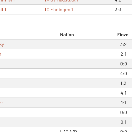
t 1
TC Ehningen 1
3:3
Nation
Einzel
ky
3:2
m
2:1
0:0
4:0
1:2
4:1
er
1:1
0:0
0:1
LAT
A/D
0:0