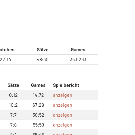
atches
Sätze
Games
22:14
48:30
353:263
Sätze
Games
Spielbericht
0:12
14:72
anzeigen
10:2
67:29
anzeigen
7:7
50:52
anzeigen
7:8
55:59
anzeigen
8:4
65:46
anzeigen