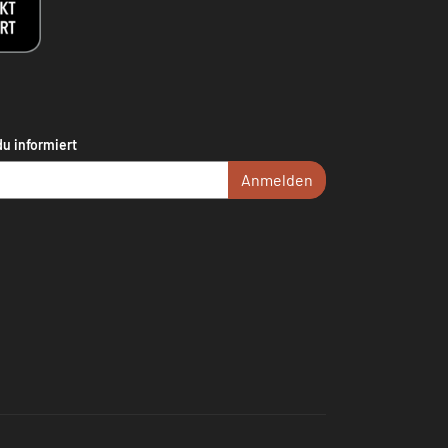
du informiert
Anmelden