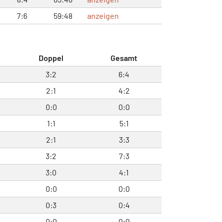
7:6
59:48
anzeigen
Doppel
Gesamt
3:2
6:4
2:1
4:2
0:0
0:0
1:1
5:1
2:1
3:3
3:2
7:3
3:0
4:1
0:0
0:0
0:3
0:4
0:0
0:0