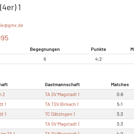
4er) 1
nie@
gmx.de
095
Begegnungen
Punkte
M
6
4:2
haft
Gastmannschaft
Matches
m 2
TA SV Magstadt 1
0:6
t 1
TA TSV Birkach 1
5:1
t 1
TC Dätzingen 1
3:3
TA SV Magstadt 1
3:3
im TA 1
TA SV Magstadt 1
4:2