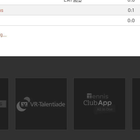
us
0:1
0:0
...