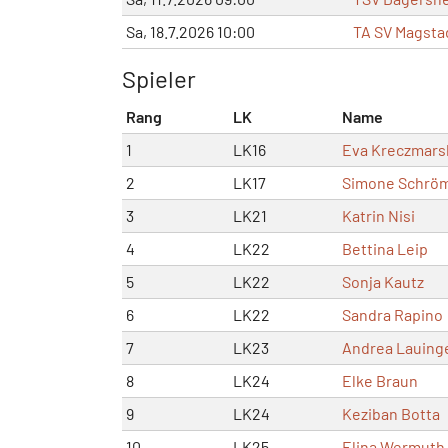
Sa, 18.7.2026 10:00
TA SV Magstad
Spieler
Rang
LK
Name
1
LK16
Eva Kreczmars
2
LK17
Simone Schrö
3
LK21
Katrin Nisi
4
LK22
Bettina Leip
5
LK22
Sonja Kautz
6
LK22
Sandra Rapino
7
LK23
Andrea Lauing
8
LK24
Elke Braun
9
LK24
Keziban Botta
10
LK25
Elina Wermuth