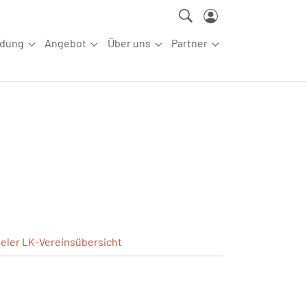
ldung
Angebot
Über uns
Partner
ettkampfsport"
Submenu for "Aus-/Fortbildung"
Submenu for "Angebot"
Submenu for "Über uns"
Submenu for "Partn
ieler
LK-Vereinsübersicht