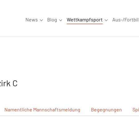
News
Blog
Wettkampfsport
Aus-/Fortbi
Submenu for "News"
Submenu for "Blog"
Submenu for "W
irk C
Namentliche
Mannschaftsmeldung
Begegnungen
Sp