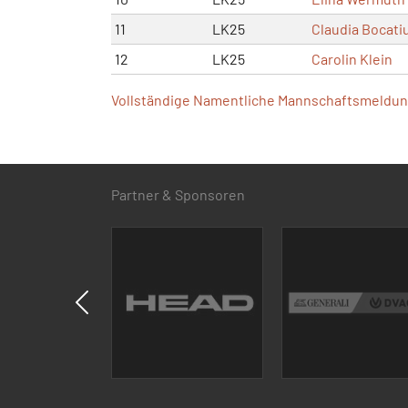
11
LK25
Claudia Bocati
12
LK25
Carolin Klein
Vollständige Namentliche Mannschaftsmeldung
Partner & Sponsoren