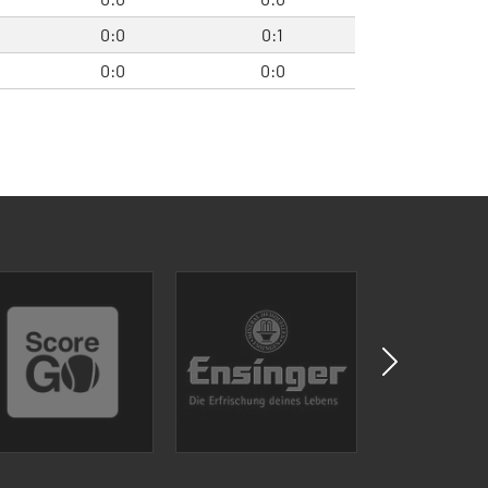
0:0
0:1
0:0
0:0