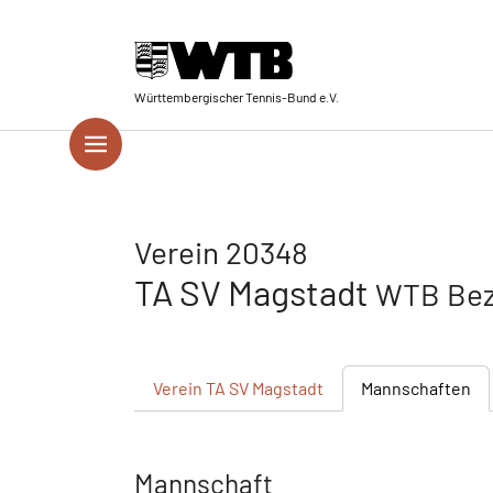
Skip to main navigation
Springe zum Seiteninhalt
Skip to page footer
Württembergischer Tennis-Bund e.V.
Verein 20348
TA SV Magstadt
WTB Bez
Verein
TA SV Magstadt
Mannschaften
Mannschaft