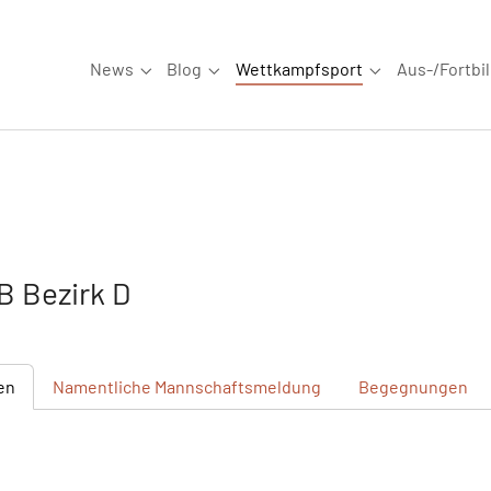
News
Blog
Wettkampfsport
Aus-/Fortbi
Submenu for "News"
Submenu for "Blog"
Submenu for "W
 Bezirk D
en
Namentliche
Mannschaftsmeldung
Begegnungen