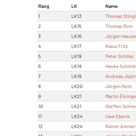
Rang
LK
Name
1
LK13
Thomas Stingl
2
LK15
Thomas Rinn
3
LK16
Jürgen Hause
4
LK17
Klaus Fritz
5
LK19
Peter Schiller
6
LK19
Hauke Schmid
7
LK19
Andreas Jüpt
8
LK20
Jürgen Notz
9
LK21
Martin Eininge
10
LK21
Steffen Schmi
11
LK24
Uwe Eberle
12
LK24
Rainer Ammer