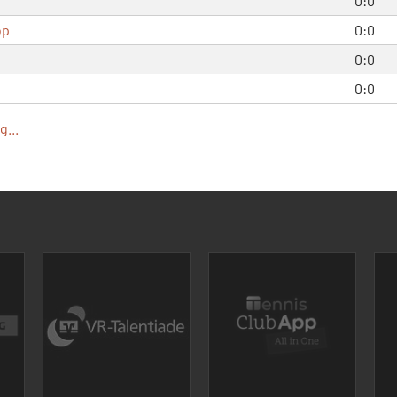
0:0
op
0:0
0:0
0:0
...