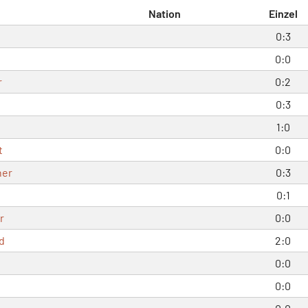
Nation
Einzel
0:3
0:0
r
0:2
0:3
1:0
t
0:0
ner
0:3
0:1
r
0:0
d
2:0
0:0
0:0