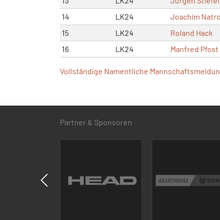
13
LK24
Jürgen Stiefel
14
LK24
Joachim Natr
15
LK24
Roland Hack
16
LK24
Manfred Pfost
Vollständige Namentliche Mannschaftsmeldung
Partner & Sponsoren