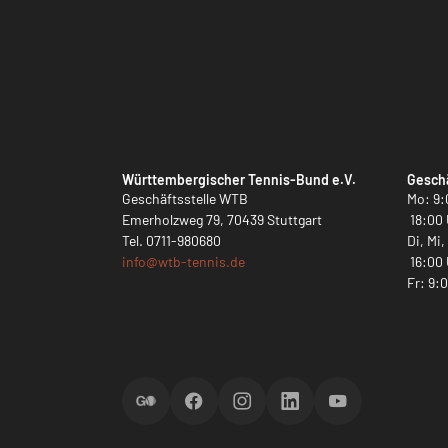
Württembergischer Tennis-Bund e.V.
Geschä
Geschäftsstelle WTB
Mo: 9:
Emerholzweg 79, 70439 Stuttgart
18:00 
Tel.
0711-980680
Di, Mi
info@
wtb-tennis.de
16:00 
Fr: 9:
ScoreGO
Facebook
Instagram
LinkedIn
YouTube