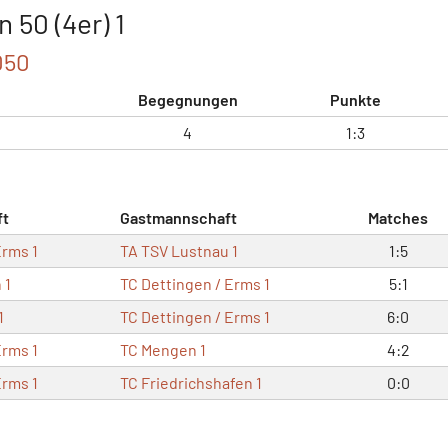
 50 (4er) 1
050
Begegnungen
Punkte
4
1:3
ft
Gastmannschaft
Matches
Erms 1
TA TSV Lustnau 1
1:5
 1
TC Dettingen / Erms 1
5:1
1
TC Dettingen / Erms 1
6:0
Erms 1
TC Mengen 1
4:2
Erms 1
TC Friedrichshafen 1
0:0