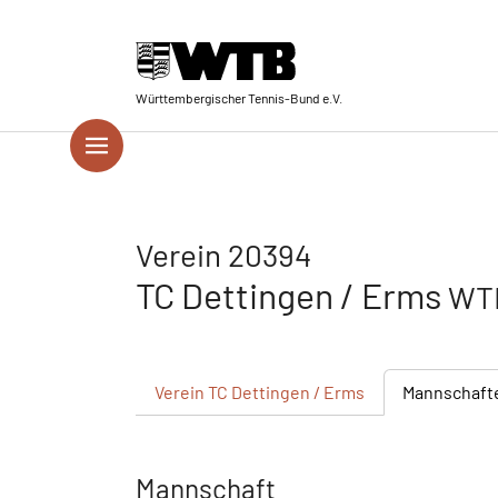
Skip to main navigation
Springe zum Seiteninhalt
Skip to page footer
Württembergischer Tennis-Bund e.V.
Verein 20394
TC Dettingen / Erms
WTB
Verein
TC Dettingen / Erms
Mannschaft
Mannschaft