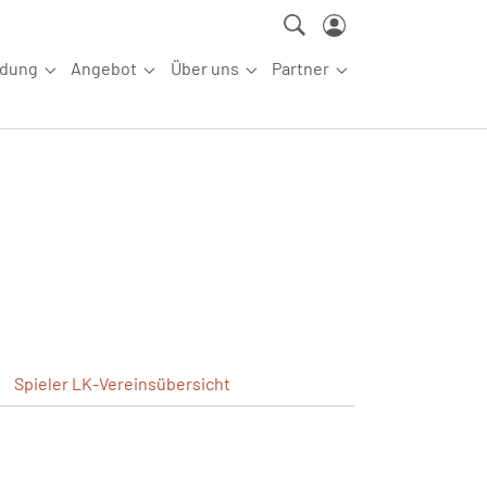
ldung
Angebot
Über uns
Partner
ettkampfsport"
Submenu for "Aus-/Fortbildung"
Submenu for "Angebot"
Submenu for "Über uns"
Submenu for "Partn
Spieler
LK-Vereinsübersicht