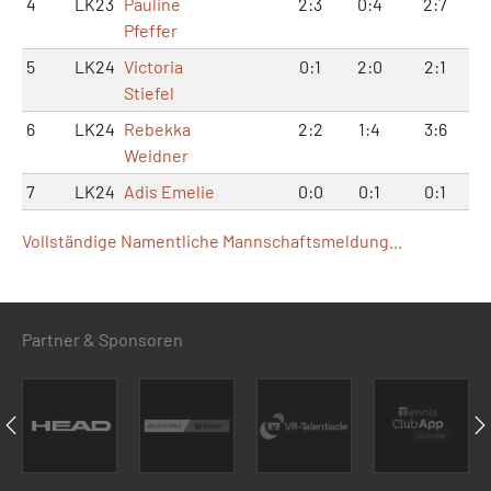
4
LK23
Pauline
2:3
0:4
2:7
Pfeffer
5
LK24
Victoria
0:1
2:0
2:1
Stiefel
6
LK24
Rebekka
2:2
1:4
3:6
Weidner
7
LK24
Adis Emelie
0:0
0:1
0:1
Vollständige Namentliche Mannschaftsmeldung...
Partner & Sponsoren