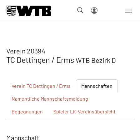
Skip to main navigation
Springe zum Seiteninhalt
Skip to page footer
Verein 20394
TC Dettingen / Erms
WTB Bezirk D
Verein
TC Dettingen / Erms
Mannschaften
Namentliche
Mannschaftsmeldung
Begegnungen
Spieler
LK-Vereinsübersicht
Mannschaft