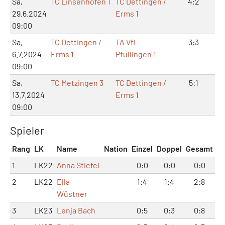
Sa,
TC Linsenhofen 1
TC Dettingen /
4:2
8:
29.6.2024
Erms 1
09:00
Sa,
TC Dettingen /
TA VfL
3:3
6:
6.7.2024
Erms 1
Pfullingen 1
09:00
Sa,
TC Metzingen 3
TC Dettingen /
5:1
10
13.7.2024
Erms 1
09:00
Spieler
Rang
LK
Name
Nation
Einzel
Doppel
Gesamt
1
LK22
Anna Stiefel
0:0
0:0
0:0
2
LK22
Ella
1:4
1:4
2:8
Wüstner
3
LK23
Lenja Bach
0:5
0:3
0:8