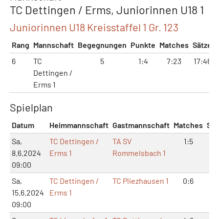
TC Dettingen / Erms, Juniorinnen U18 1
Juniorinnen U18 Kreisstaffel 1 Gr. 123
Rang
Mannschaft
Begegnungen
Punkte
Matches
Sätze
6
TC
5
1:4
7:23
17:46
Dettingen /
Erms 1
Spielplan
Datum
Heimmannschaft
Gastmannschaft
Matches
Sät
Sa,
TC Dettingen /
TA SV
1:5
2:
8.6.2024
Erms 1
Rommelsbach 1
09:00
Sa,
TC Dettingen /
TC Pliezhausen 1
0:6
2:
15.6.2024
Erms 1
09:00