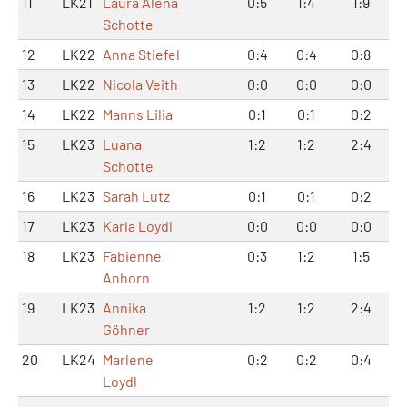
11
LK21
Laura Alena
0:5
1:4
1:9
Schotte
12
LK22
Anna Stiefel
0:4
0:4
0:8
13
LK22
Nicola Veith
0:0
0:0
0:0
14
LK22
Manns Lilia
0:1
0:1
0:2
15
LK23
Luana
1:2
1:2
2:4
Schotte
16
LK23
Sarah Lutz
0:1
0:1
0:2
17
LK23
Karla Loydl
0:0
0:0
0:0
18
LK23
Fabienne
0:3
1:2
1:5
Anhorn
19
LK23
Annika
1:2
1:2
2:4
Göhner
20
LK24
Marlene
0:2
0:2
0:4
Loydl