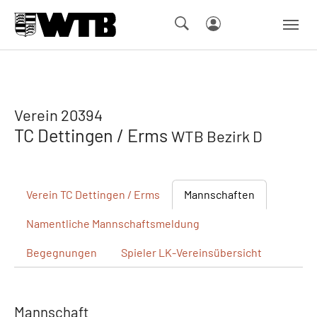
Skip to main navigation
Springe zum Seiteninhalt
Skip to page footer
Verein 20394
TC Dettingen / Erms
WTB Bezirk D
Verein
TC Dettingen / Erms
Mannschaften
Namentliche
Mannschaftsmeldung
Begegnungen
Spieler
LK-Vereinsübersicht
Mannschaft