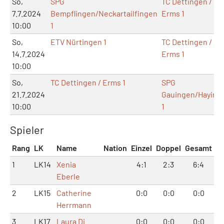
So,
SPG
TC Dettingen /
7.7.2024
Bempflingen/Neckartailfingen
Erms 1
10:00
1
So,
ETV Nürtingen 1
TC Dettingen /
14.7.2024
Erms 1
10:00
So,
TC Dettingen / Erms 1
SPG
21.7.2024
Gauingen/Haying
10:00
1
Spieler
Rang
LK
Name
Nation
Einzel
Doppel
Gesamt
1
LK14
Xenia
4:1
2:3
6:4
Eberle
2
LK15
Catherine
0:0
0:0
0:0
Herrmann
3
LK17
Laura Di
0:0
0:0
0:0