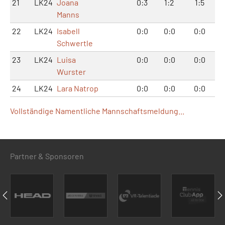
21
LK24
Joana
0:3
1:2
1:5
Manns
22
LK24
Isabell
0:0
0:0
0:0
Schwertle
23
LK24
Luisa
0:0
0:0
0:0
Wurster
24
LK24
Lara Natrop
0:0
0:0
0:0
Vollständige Namentliche Mannschaftsmeldung...
Partner & Sponsoren