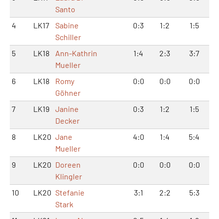
Santo
4
LK17
Sabine
0:3
1:2
1:5
Schiller
5
LK18
Ann-Kathrin
1:4
2:3
3:7
Mueller
6
LK18
Romy
0:0
0:0
0:0
Göhner
7
LK19
Janine
0:3
1:2
1:5
Decker
8
LK20
Jane
4:0
1:4
5:4
Mueller
9
LK20
Doreen
0:0
0:0
0:0
Klingler
10
LK20
Stefanie
3:1
2:2
5:3
Stark