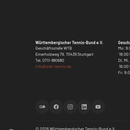
Württembergischer Tennis-Bund e.V.
Geschä
Geschäftsstelle WTB
Mo: 9:
Emerholzweg 79, 70439 Stuttgart
18:00 
Tel.
0711-980680
Di, Mi
info@
wtb-tennis.de
16:00 
Fr: 9:
ScoreGO
Facebook
Instagram
LinkedIn
YouTube
© 2026 Württembergischer Tennis-Bund e.V.