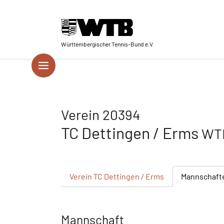
Skip to main navigation
Springe zum Seiteninhalt
Skip to page footer
Württembergischer Tennis-Bund e.V.
Verein 20394
TC Dettingen / Erms
WTB
Verein
TC Dettingen / Erms
Mannschaft
Mannschaft