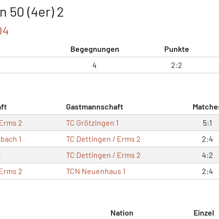
 50 (4er) 2
04
Begegnungen
Punkte
4
2:2
ft
Gastmannschaft
Matche
 Erms 2
TC Grötzingen 1
5:1
bach 1
TC Dettingen / Erms 2
2:4
1
TC Dettingen / Erms 2
4:2
 Erms 2
TCN Neuenhaus 1
2:4
Nation
Einzel