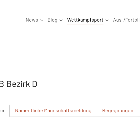
News
Blog
Wettkampfsport
Aus-/Fortbi
Submenu for "News"
Submenu for "Blog"
Submenu for "W
 Bezirk D
en
Namentliche
Mannschaftsmeldung
Begegnungen