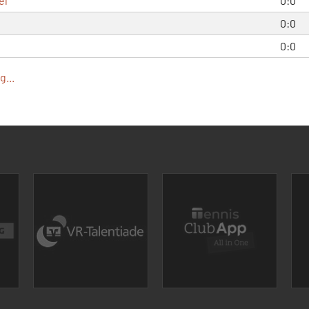
el
0:0
0:0
0:0
...