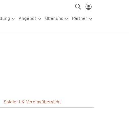
ldung
Angebot
Über uns
Partner
ettkampfsport"
Submenu for "Aus-/Fortbildung"
Submenu for "Angebot"
Submenu for "Über uns"
Submenu for "Partn
Spieler
LK-Vereinsübersicht