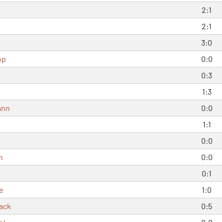
2:1
2:1
3:0
op
0:0
0:3
1:3
ann
0:0
1:1
0:0
h
0:0
0:1
e
1:0
ack
0:5