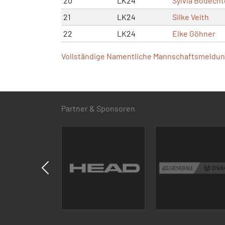
20
LK24
Sylvia Bodecht
21
LK24
Silke Veith
22
LK24
Elke Göhner
Vollständige Namentliche Mannschaftsmeldung
Partner & Sponsoren