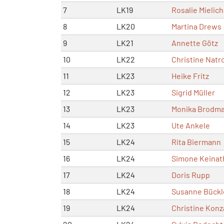
7
LK19
Rosalie Mielich
8
LK20
Martina Drews
9
LK21
Annette Götz
10
LK22
Christine Natr
11
LK23
Heike Fritz
12
LK23
Sigrid Müller
13
LK23
Monika Brodm
14
LK23
Ute Ankele
15
LK24
Rita Biermann
16
LK24
Simone Keinat
17
LK24
Doris Rupp
18
LK24
Susanne Bückl
19
LK24
Christine Konz