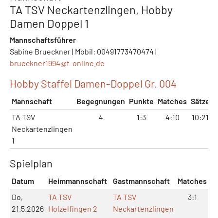
TA TSV Neckartenzlingen, Hobby
Damen Doppel 1
Mannschaftsführer
Sabine Brueckner | Mobil: 00491773470474 |
brueckner1994@
t-online.de
Hobby Staffel Damen-Doppel Gr. 004
Mannschaft
Begegnungen
Punkte
Matches
Sätze
TA TSV
4
1:3
4:10
10:21
1
Neckartenzlingen
1
Spielplan
Datum
Heimmannschaft
Gastmannschaft
Matches
S
Do,
TA TSV
TA TSV
3:1
21.5.2026
Holzelfingen 2
Neckartenzlingen