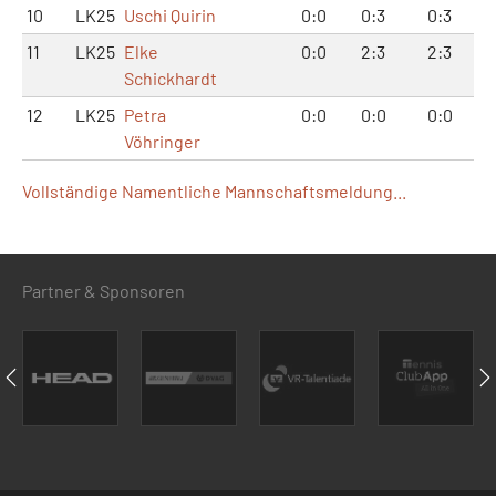
10
LK25
Uschi Quirin
0:0
0:3
0:3
11
LK25
Elke
0:0
2:3
2:3
Schickhardt
12
LK25
Petra
0:0
0:0
0:0
Vöhringer
Vollständige Namentliche Mannschaftsmeldung...
Partner & Sponsoren