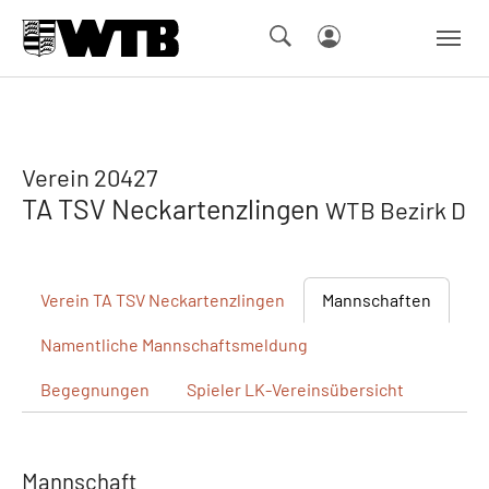
Skip to main navigation
Springe zum Seiteninhalt
Skip to page footer
Verein 20427
TA TSV Neckartenzlingen
WTB Bezirk D
Verein
TA TSV Neckartenzlingen
Mannschaften
Namentliche
Mannschaftsmeldung
Begegnungen
Spieler
LK-Vereinsübersicht
Mannschaft