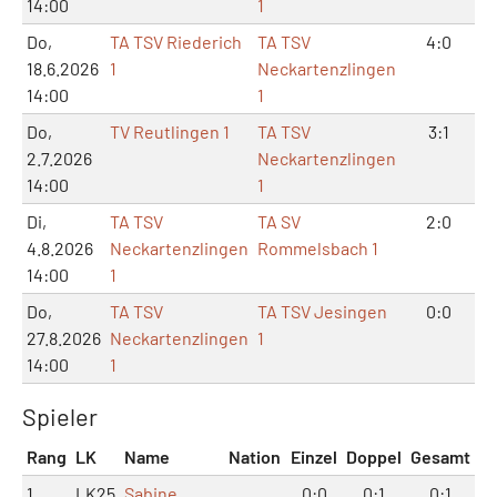
14:00
1
Do,
TA TSV Riederich
TA TSV
4:0
18.6.2026
1
Neckartenzlingen
14:00
1
Do,
TV Reutlingen 1
TA TSV
3:1
2.7.2026
Neckartenzlingen
14:00
1
Di,
TA TSV
TA SV
2:0
4.8.2026
Neckartenzlingen
Rommelsbach 1
14:00
1
Do,
TA TSV
TA TSV Jesingen
0:0
27.8.2026
Neckartenzlingen
1
14:00
1
Spieler
Rang
LK
Name
Nation
Einzel
Doppel
Gesamt
1
LK25
Sabine
0:0
0:1
0:1