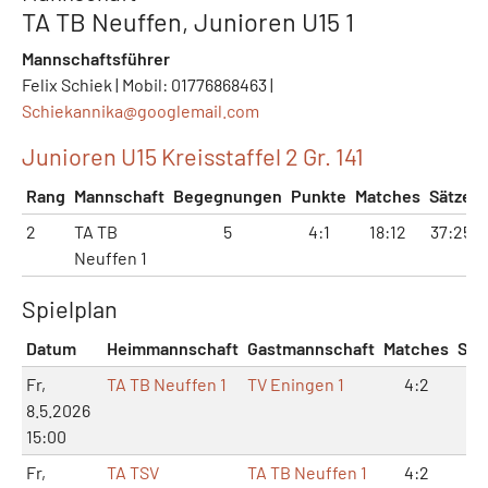
TA TB Neuffen, Junioren U15 1
Mannschaftsführer
Felix Schiek | Mobil: 01776868463 |
Schiekannika@
googlemail.com
Junioren U15 Kreisstaffel 2 Gr. 141
Rang
Mannschaft
Begegnungen
Punkte
Matches
Sätze
2
TA TB
5
4:1
18:12
37:25
Neuffen 1
Spielplan
Datum
Heimmannschaft
Gastmannschaft
Matches
Sät
Fr,
TA TB Neuffen 1
TV Eningen 1
4:2
8:
8.5.2026
15:00
Fr,
TA TSV
TA TB Neuffen 1
4:2
8: