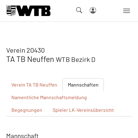
Skip to main navigation
Springe zum Seiteninhalt
Skip to page footer
Verein 20430
TA TB Neuffen
WTB Bezirk D
Verein
TA TB Neuffen
Mannschaften
Namentliche
Mannschaftsmeldung
Begegnungen
Spieler
LK-Vereinsübersicht
Mannschaft