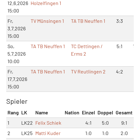
12.6.2026
Holzelfingen 1
15:00
Fr,
TV Münsingen 1
TA TB Neuffen 1
3:3
6:
3.7.2026
15:00
So,
TA TB Neuffen 1
TC Dettingen /
5:1
10:
5.7.2026
Erms 2
10:00
Fr,
TA TB Neuffen 1
TV Reutlingen 2
4:2
8:
17.7.2026
15:00
Spieler
Rang
LK
Name
Nation
Einzel
Doppel
Gesamt
1
LK22
Felix Schiek
4:1
5:0
9:1
2
LK25
Matti Kuder
1:0
1:0
2:0