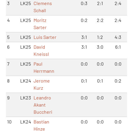
3
LK25
Clemens
0:3
2:1
2:4
Schall
4
LK25
Moritz
0:2
2:2
2:4
Sarter
5
LK25
Luis Sarter
3:1
1:2
4:3
6
LK25
David
3:1
3:0
6:1
Kneissl
7
LK25
Paul
0:0
0:0
0:0
Herrmann
8
LK24
Jerome
0:1
0:1
0:2
Kurz
9
LK23
Leandro
0:0
0:0
0:0
Akant
Buccheri
10
LK24
Bastian
0:0
0:0
0:0
Hinze