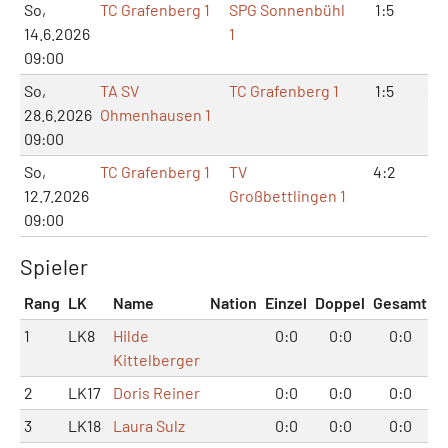
So,
TC Grafenberg 1
SPG Sonnenbühl
1:5
3:1
14.6.2026
1
09:00
So,
TA SV
TC Grafenberg 1
1:5
2:
28.6.2026
Ohmenhausen 1
09:00
So,
TC Grafenberg 1
TV
4:2
8:
12.7.2026
Großbettlingen 1
09:00
Spieler
Rang
LK
Name
Nation
Einzel
Doppel
Gesamt
1
LK8
Hilde
0:0
0:0
0:0
Kittelberger
2
LK17
Doris Reiner
0:0
0:0
0:0
3
LK18
Laura Sulz
0:0
0:0
0:0