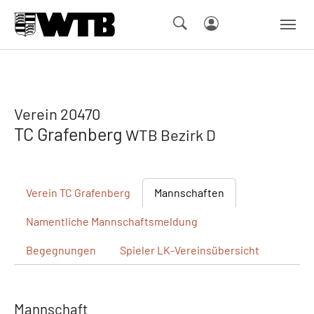
Skip to main navigation
Springe zum Seiteninhalt
Skip to page footer
Verein 20470
TC Grafenberg
WTB Bezirk D
Verein
TC Grafenberg
Mannschaften
Namentliche
Mannschaftsmeldung
Begegnungen
Spieler
LK-Vereinsübersicht
Mannschaft