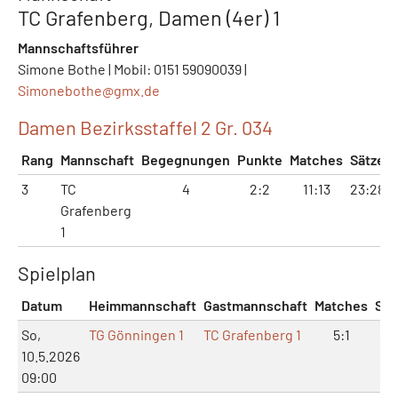
TC Grafenberg, Damen (4er) 1
Mannschaftsführer
Simone Bothe | Mobil: 0151 59090039 |
Simonebothe@
gmx.de
Damen Bezirksstaffel 2 Gr. 034
Rang
Mannschaft
Begegnungen
Punkte
Matches
Sätze
3
TC
4
2:2
11:13
23:28
Grafenberg
1
Spielplan
Datum
Heimmannschaft
Gastmannschaft
Matches
Sät
So,
TG Gönningen 1
TC Grafenberg 1
5:1
10
10.5.2026
09:00