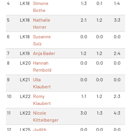
4
LK18
Simone
1:3
0:1
1:4
Bothe
5
LK18
Nathalie
2:1
1:2
3:3
Horrer
6
LK18
Susanne
0:0
0:0
0:0
Sulz
7
LK19
Anja Bader
1:2
1:2
2:4
8
LK20
Hannah
0:0
0:0
0:0
Rembold
9
LK21
Ulla
0:0
0:0
0:0
Klaubert
10
LK22
Romy
1:1
1:2
2:3
Klaubert
11
LK22
Nicole
3:0
1:3
4:3
Kittelberger
12
LK25
Judith
0:0
0:0
0:0