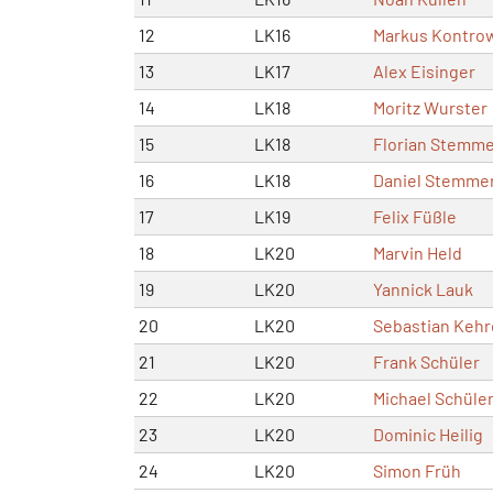
12
LK16
Markus Kontro
13
LK17
Alex Eisinger
14
LK18
Moritz Wurster
15
LK18
Florian Stemm
16
LK18
Daniel Stemme
17
LK19
Felix Füßle
18
LK20
Marvin Held
19
LK20
Yannick Lauk
20
LK20
Sebastian Kehr
21
LK20
Frank Schüler
22
LK20
Michael Schüle
23
LK20
Dominic Heilig
24
LK20
Simon Früh