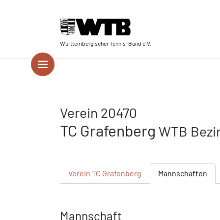
Skip to main navigation
Springe zum Seiteninhalt
Skip to page footer
Württembergischer Tennis-Bund e.V.
Verein 20470
TC Grafenberg
WTB Bezir
Verein
TC Grafenberg
Mannschaften
Mannschaft