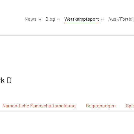
News
Blog
Wettkampfsport
Aus-/Fortbi
Submenu for "News"
Submenu for "Blog"
Submenu for "W
k D
Namentliche
Mannschaftsmeldung
Begegnungen
Spi