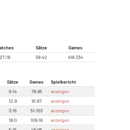
atches
Sätze
Games
27:18
59:42
418:334
Sätze
Games
Spielbericht
9:14
78:95
anzeigen
12:9
91:67
anzeigen
3:16
51:103
anzeigen
18:0
109:16
anzeigen
5:15
46:96
anzeigen