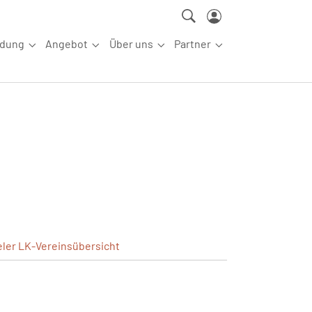
ldung
Angebot
Über uns
Partner
ettkampfsport"
Submenu for "Aus-/Fortbildung"
Submenu for "Angebot"
Submenu for "Über uns"
Submenu for "Partn
eler
LK-Vereinsübersicht