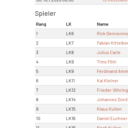
Spieler
Rang
LK
Name
1
LK6
Rick Dennenmo
2
LK7
Fabian Kittelbe
3
LK8
Julius Carle
4
LK9
Timo Föhl
5
LK9
Ferdinand Amm
6
LK11
Kai Kleiner
7
LK12
Frieder Vöhrin
8
LK14
Johannes Dont
9
LK15
Klaus Kullen
10
LK16
Daniel Euchner
11
LK16
Noah Kullen