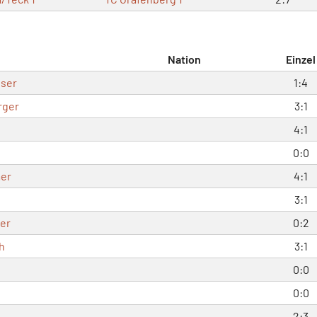
Nation
Einzel
ser
1:4
rger
3:1
4:1
0:0
er
4:1
3:1
ger
0:2
h
3:1
0:0
0:0
2:3