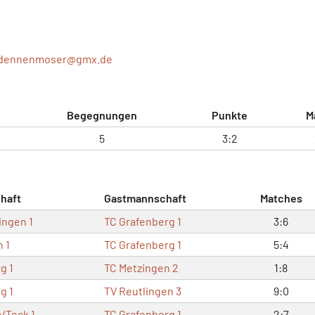
.dennenmoser@
gmx.de
Begegnungen
Punkte
M
5
3:2
haft
Gastmannschaft
Matches
ingen 1
TC Grafenberg 1
3:6
 1
TC Grafenberg 1
5:4
g 1
TC Metzingen 2
1:8
g 1
TV Reutlingen 3
9:0
/Teck 1
TC Grafenberg 1
2:7