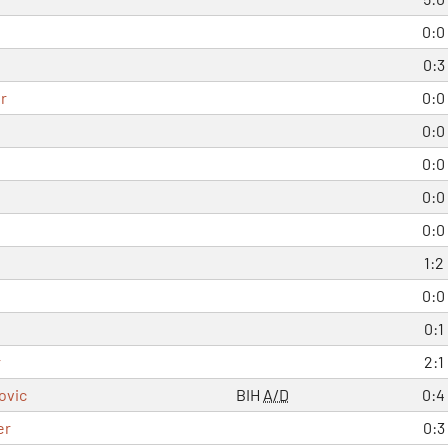
0:0
0:3
r
0:0
0:0
0:0
0:0
0:0
1:2
0:0
0:1
r
2:1
ovic
BIH
A/D
0:4
er
0:3