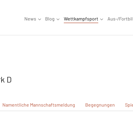
News
Blog
Wettkampfsport
Aus-/Fortbi
Submenu for "News"
Submenu for "Blog"
Submenu for "W
k D
Namentliche
Mannschaftsmeldung
Begegnungen
Spi