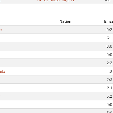
Nation
Einze
er
0:2
h
3:1
0:0
0:0
2:3
atz
1:0
2:3
2:1
r
3:2
0:0
5:0