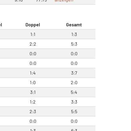
l
Doppel
Gesamt
1:1
1:3
2:2
5:3
0:0
0:0
0:0
0:0
1:4
3:7
1:0
2:0
3:1
5:4
1:2
3:3
2:3
5:5
0:0
0:0
1:3
6:3