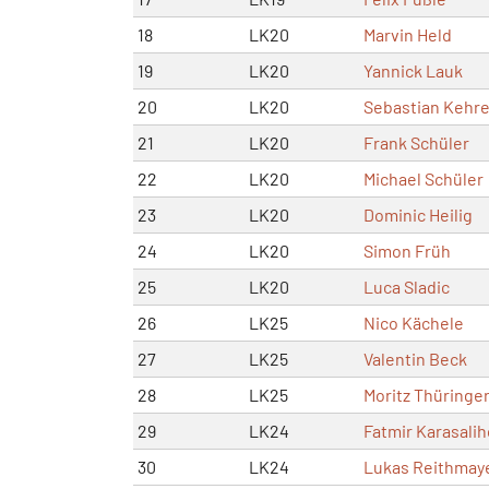
18
LK20
Marvin Held
19
LK20
Yannick Lauk
20
LK20
Sebastian Kehre
21
LK20
Frank Schüler
22
LK20
Michael Schüler
23
LK20
Dominic Heilig
24
LK20
Simon Früh
25
LK20
Luca Sladic
26
LK25
Nico Kächele
27
LK25
Valentin Beck
28
LK25
Moritz Thüringe
29
LK24
Fatmir Karasalih
30
LK24
Lukas Reithmay