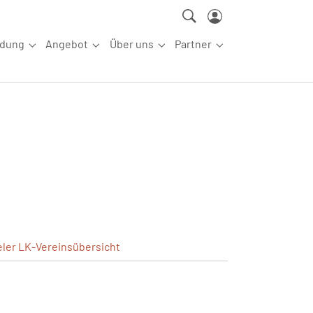
ldung
Angebot
Über uns
Partner
ettkampfsport"
Submenu for "Aus-/Fortbildung"
Submenu for "Angebot"
Submenu for "Über uns"
Submenu for "Partn
eler
LK-Vereinsübersicht