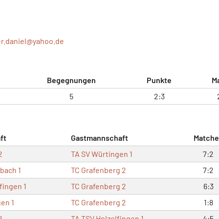
r.daniel@
yahoo.de
Begegnungen
Punkte
M
5
2:3
ft
Gastmannschaft
Matche
2
TA SV Würtingen 1
7:2
bach 1
TC Grafenberg 2
7:2
fingen 1
TC Grafenberg 2
6:3
gen 1
TC Grafenberg 2
1:8
2
TA TSV Holzelfingen 1
4:5