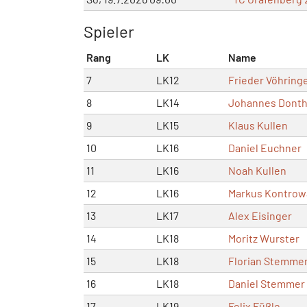
Spieler
Rang
LK
Name
7
LK12
Frieder Vöhring
8
LK14
Johannes Dont
9
LK15
Klaus Kullen
10
LK16
Daniel Euchner
11
LK16
Noah Kullen
12
LK16
Markus Kontrow
13
LK17
Alex Eisinger
14
LK18
Moritz Wurster
15
LK18
Florian Stemme
16
LK18
Daniel Stemmer
17
LK19
Felix Füßle