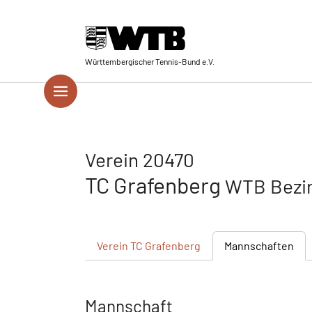
Skip to main navigation
Springe zum Seiteninhalt
Skip to page footer
Württembergischer Tennis-Bund e.V.
Verein 20470
TC Grafenberg
WTB Bezir
Verein
TC Grafenberg
Mannschaften
Mannschaft