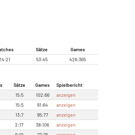
atches
Sätze
Games
24:21
53:45
426:365
s
Sätze
Games
Spielbericht
15:5
102:66
anzeigen
15:5
91:64
anzeigen
13:7
95:77
anzeigen
2:17
38:106
anzeigen
9:10
77:75
anzeigen