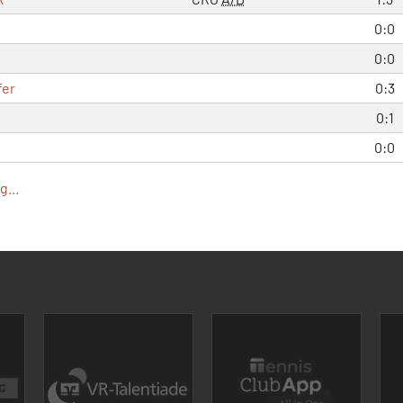
0:0
0:0
fer
0:3
0:1
0:0
...