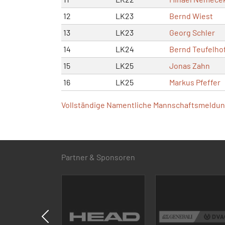
12
LK23
Bernd Wiest
13
LK23
Georg Schler
14
LK24
Bernd Teufelho
15
LK25
Jonas Zahn
16
LK25
Markus Pfeffer
Vollständige Namentliche Mannschaftsmeldung
Partner & Sponsoren