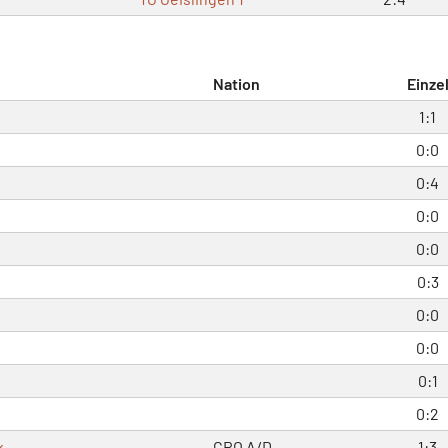
Nation
Einze
1:1
0:0
0:4
0:0
0:0
0:3
0:0
0:0
0:1
0:2
k
CRO
A/D
1:3