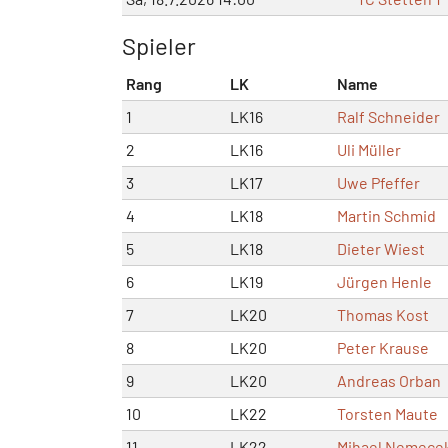
Spieler
Rang
LK
Name
1
LK16
Ralf Schneider
2
LK16
Uli Müller
3
LK17
Uwe Pfeffer
4
LK18
Martin Schmid
5
LK18
Dieter Wiest
6
LK19
Jürgen Henle
7
LK20
Thomas Kost
8
LK20
Peter Krause
9
LK20
Andreas Orban
10
LK22
Torsten Maute
11
LK22
Mihael Nemece