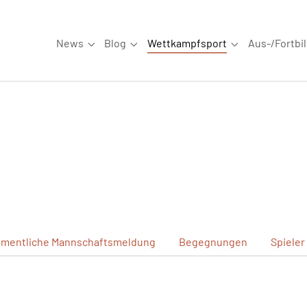
News
Blog
Wettkampfsport
Aus-/Fortbi
Submenu for "News"
Submenu for "Blog"
Submenu for "W
mentliche
Mannschaftsmeldung
Begegnungen
Spieler