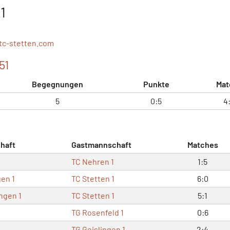
1
tc-stetten.com
51
Begegnungen
Punkte
Mat
5
0:5
4
haft
Gastmannschaft
Matches
TC Nehren 1
1:5
en 1
TC Stetten 1
6:0
ngen 1
TC Stetten 1
5:1
TG Rosenfeld 1
0:6
TG Geislingen 1
2:4