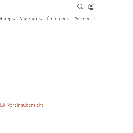
ldung
Angebot
Über uns
Partner
ettkampfsport"
Submenu for "Aus-/Fortbildung"
Submenu for "Angebot"
Submenu for "Über uns"
Submenu for "Partn
LK-Vereinsübersicht