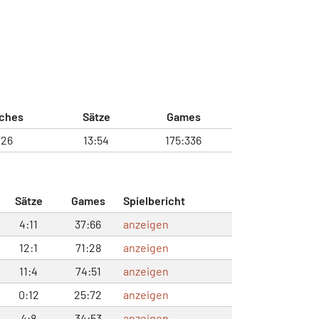
ches
Sätze
Games
:26
13:54
175:336
Sätze
Games
Spielbericht
4:11
37:66
anzeigen
12:1
71:28
anzeigen
11:4
74:51
anzeigen
0:12
25:72
anzeigen
4:8
34:53
anzeigen