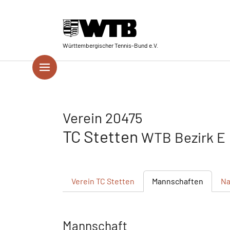
Skip to main navigation
Springe zum Seiteninhalt
Skip to page footer
Württembergischer Tennis-Bund e.V.
Verein 20475
TC Stetten
WTB Bezirk E
Verein
TC Stetten
Mannschaften
Na
Mannschaft