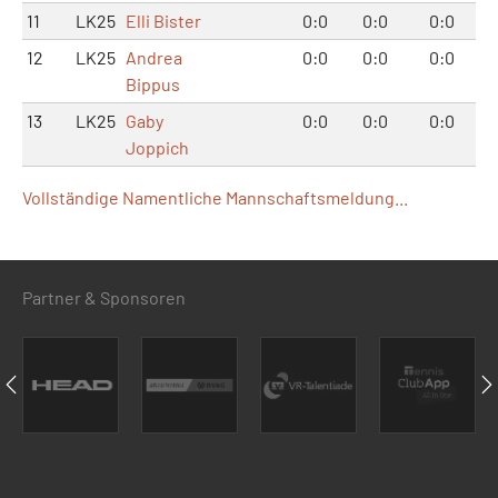
11
LK25
Elli Bister
0:0
0:0
0:0
12
LK25
Andrea
0:0
0:0
0:0
Bippus
13
LK25
Gaby
0:0
0:0
0:0
Joppich
Vollständige Namentliche Mannschaftsmeldung...
Partner & Sponsoren