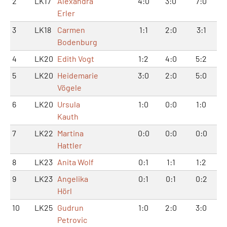
2
LK17
Alexandra
4:0
3:0
7:0
Erler
3
LK18
Carmen
1:1
2:0
3:1
Bodenburg
4
LK20
Edith Vogt
1:2
4:0
5:2
5
LK20
Heidemarie
3:0
2:0
5:0
Vögele
6
LK20
Ursula
1:0
0:0
1:0
Kauth
7
LK22
Martina
0:0
0:0
0:0
Hattler
8
LK23
Anita Wolf
0:1
1:1
1:2
9
LK23
Angelika
0:1
0:1
0:2
Hörl
10
LK25
Gudrun
1:0
2:0
3:0
Petrovic