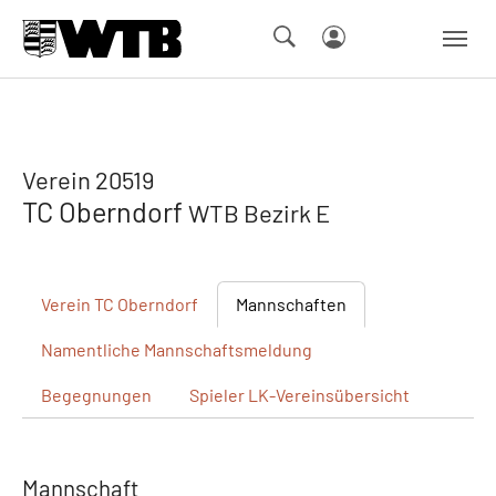
Skip to main navigation
Springe zum Seiteninhalt
Skip to page footer
Verein 20519
TC Oberndorf
WTB Bezirk E
Verein
TC Oberndorf
Mannschaften
Namentliche
Mannschaftsmeldung
Begegnungen
Spieler
LK-Vereinsübersicht
Mannschaft