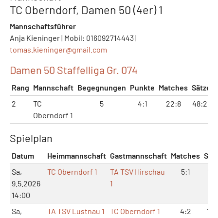
TC Oberndorf, Damen 50 (4er) 1
Mannschaftsführer
Anja Kieninger | Mobil: 016092714443 |
tomas.kieninger@
gmail.com
Damen 50 Staffelliga Gr. 074
Rang
Mannschaft
Begegnungen
Punkte
Matches
Sätze
2
TC
5
4:1
22:8
48:21
Oberndorf 1
Spielplan
Datum
Heimmannschaft
Gastmannschaft
Matches
Sät
Sa,
TC Oberndorf 1
TA TSV Hirschau
5:1
11:
9.5.2026
1
14:00
Sa,
TA TSV Lustnau 1
TC Oberndorf 1
4:2
10: