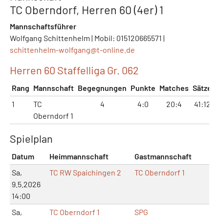
TC Oberndorf, Herren 60 (4er) 1
Mannschaftsführer
Wolfgang Schittenhelm | Mobil: 015120665571 |
schittenhelm-wolfgang@
t-online.de
Herren 60 Staffelliga Gr. 062
Rang
Mannschaft
Begegnungen
Punkte
Matches
Sätze
1
TC
4
4:0
20:4
41:12
Oberndorf 1
Spielplan
Datum
Heimmannschaft
Gastmannschaft
Sa,
TC RW Spaichingen 2
TC Oberndorf 1
9.5.2026
14:00
Sa,
TC Oberndorf 1
SPG