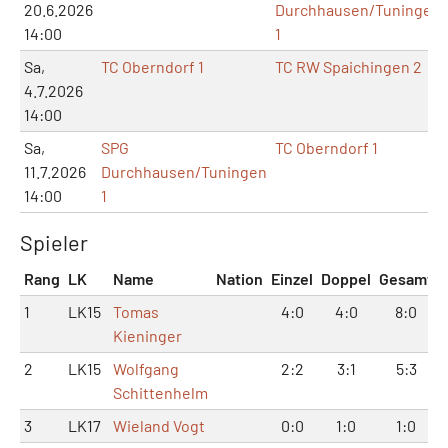
20.6.2026
Durchhausen/Tuningen
14:00
1
Sa,
TC Oberndorf 1
TC RW Spaichingen 2
4.7.2026
14:00
Sa,
SPG
TC Oberndorf 1
11.7.2026
Durchhausen/Tuningen
14:00
1
Spieler
Rang
LK
Name
Nation
Einzel
Doppel
Gesamt
1
LK15
Tomas
4:0
4:0
8:0
Kieninger
2
LK15
Wolfgang
2:2
3:1
5:3
Schittenhelm
3
LK17
Wieland Vogt
0:0
1:0
1:0