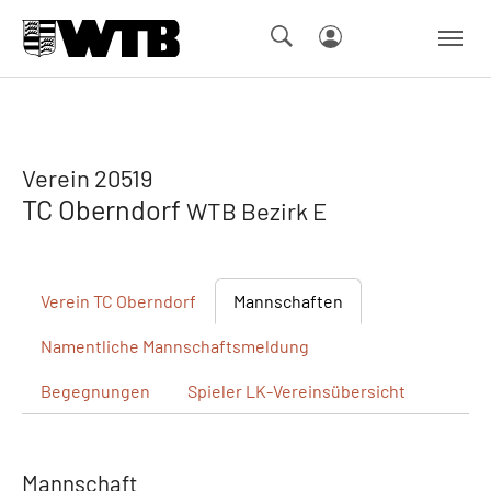
Skip to main navigation
Springe zum Seiteninhalt
Skip to page footer
Verein 20519
TC Oberndorf
WTB Bezirk E
Verein
TC Oberndorf
Mannschaften
Namentliche
Mannschaftsmeldung
Begegnungen
Spieler
LK-Vereinsübersicht
Mannschaft