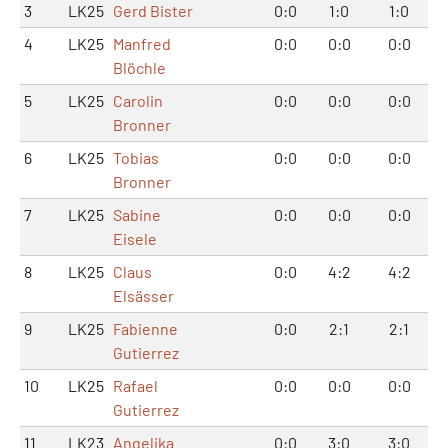
3
LK25
Gerd Bister
0:0
1:0
1:0
4
LK25
Manfred
0:0
0:0
0:0
Blöchle
5
LK25
Carolin
0:0
0:0
0:0
Bronner
6
LK25
Tobias
0:0
0:0
0:0
Bronner
7
LK25
Sabine
0:0
0:0
0:0
Eisele
8
LK25
Claus
0:0
4:2
4:2
Elsässer
9
LK25
Fabienne
0:0
2:1
2:1
Gutierrez
10
LK25
Rafael
0:0
0:0
0:0
Gutierrez
11
LK23
Angelika
0:0
3:0
3:0