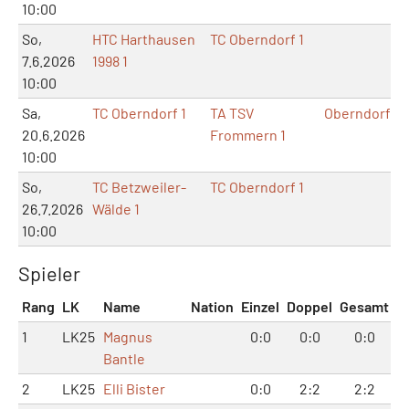
10:00
So,
HTC Harthausen
TC Oberndorf 1
7.6.2026
1998 1
10:00
Sa,
TC Oberndorf 1
TA TSV
Oberndorf
20.6.2026
Frommern 1
10:00
So,
TC Betzweiler-
TC Oberndorf 1
26.7.2026
Wälde 1
10:00
Spieler
Rang
LK
Name
Nation
Einzel
Doppel
Gesamt
1
LK25
Magnus
0:0
0:0
0:0
Bantle
2
LK25
Elli Bister
0:0
2:2
2:2