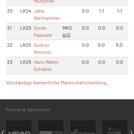
Mutschler
20
LK24
Jana
0:0
1:1
1:1
Niethammer
21
LK25
Goran
MKD
0:0
0:0
0:0
Paskoski
A/D
22
LK25
Gudrun
0:0
5:0
5:0
Petrovic
23
LK25
Hans Walter
0:0
0:0
0:0
Schaible
Vollständige Namentliche Mannschaftsmeldung...
Partner & Sponsoren