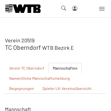
Skip to main navigation
Springe zum Seiteninhalt
Skip to page footer
Verein 20519
TC Oberndorf
WTB Bezirk E
Verein
TC Oberndorf
Mannschaften
Namentliche
Mannschaftsmeldung
Begegnungen
Spieler
LK-Vereinsübersicht
Mannschaft