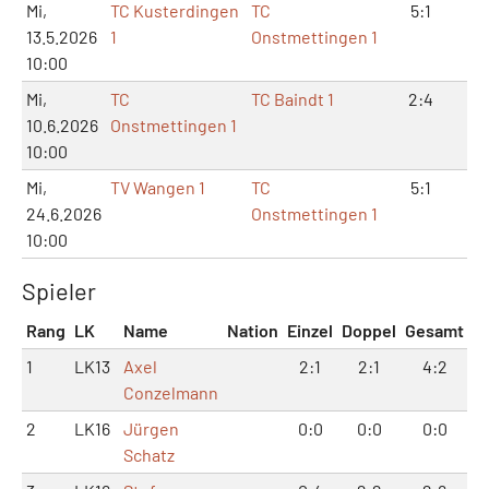
Mi,
TC Kusterdingen
TC
5:1
11
13.5.2026
1
Onstmettingen 1
10:00
Mi,
TC
TC Baindt 1
2:4
4:
10.6.2026
Onstmettingen 1
10:00
Mi,
TV Wangen 1
TC
5:1
10
24.6.2026
Onstmettingen 1
10:00
Spieler
Rang
LK
Name
Nation
Einzel
Doppel
Gesamt
1
LK13
Axel
2:1
2:1
4:2
Conzelmann
2
LK16
Jürgen
0:0
0:0
0:0
Schatz