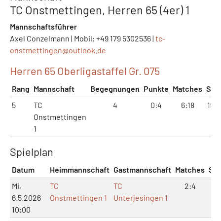
TC Onstmettingen, Herren 65 (4er) 1
Mannschaftsführer
Axel Conzelmann | Mobil: +49 179 5302536 |
tc-
onstmettingen@
outlook.de
Herren 65 Oberligastaffel Gr. 075
Rang
Mannschaft
Begegnungen
Punkte
Matches
Sät
5
TC
4
0:4
6:18
19:3
Onstmettingen
1
Spielplan
Datum
Heimmannschaft
Gastmannschaft
Matches
Sät
Mi,
TC
TC
2:4
6:
6.5.2026
Onstmettingen 1
Unterjesingen 1
10:00