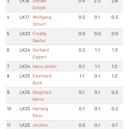
3
LK16
Stefan
0:4
2:2
2:6
Schick
4
LK17
Wolfgang
0:2
0:1
0:3
Schurr
5
LK23
Freddy
0:0
0:0
0:0
Sauter
6
LK24
Gerhard
0:2
1:1
1:3
Eggert
7
LK24
Harry Jetter
0:1
1:1
1:2
8
LK25
Eberhard
1:1
0:1
1:2
Burk
9
LK25
Siegfried
0:1
0:1
0:2
Herre
10
LK25
Hartwig
0:1
0:1
0:2
Renz
11
LK25
Jochen
0:0
0:1
0:1