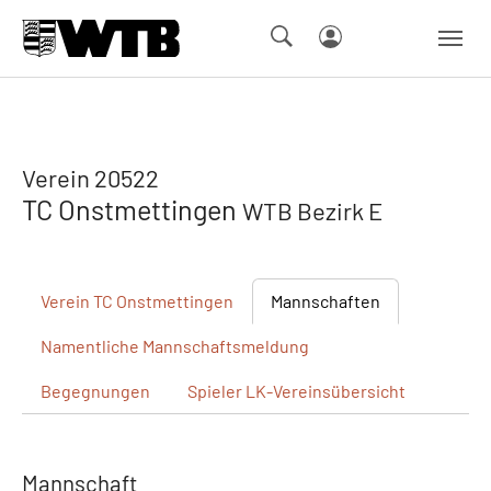
Skip to main navigation
Springe zum Seiteninhalt
Skip to page footer
Verein 20522
TC Onstmettingen
WTB Bezirk E
Verein
TC Onstmettingen
Mannschaften
Namentliche
Mannschaftsmeldung
Begegnungen
Spieler
LK-Vereinsübersicht
Mannschaft