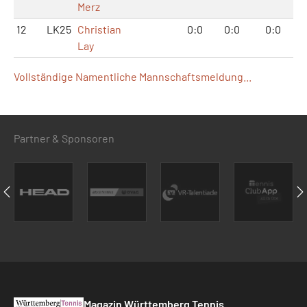
Merz
12
LK25
Christian
0:0
0:0
0:0
Lay
Vollständige Namentliche Mannschaftsmeldung...
Partner & Sponsoren
Magazin Württemberg Tennis