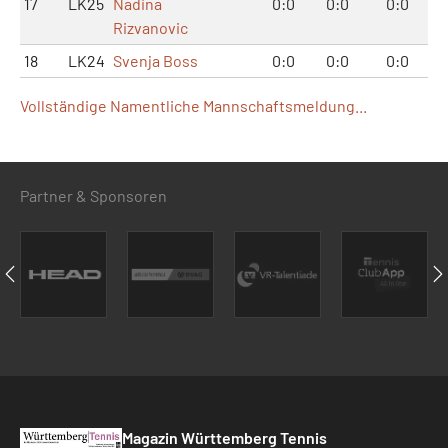
17
LK25
Nadina
0:0
0:0
0:0
Rizvanovic
18
LK24
Svenja Boss
0:0
0:0
0:0
Vollständige Namentliche Mannschaftsmeldung...
Partner & Sponsoren
Magazin Württemberg Tennis