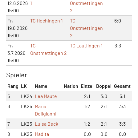
12.6.2026
1
Onstmettingen
15:00
2
Fr,
TC Hechingen 1
TC
6:0
12:
19.6.2026
Onstmettingen
15:00
2
Fr,
TC
TC Lautlingen 1
3:3
7:
3.7.2026
Onstmettingen 2
15:00
Spieler
Rang
LK
Name
Nation
Einzel
Doppel
Gesamt
5
LK24
Lea Maute
2:1
3:0
5:1
6
LK25
Maria
1:2
2:1
3:3
Deligianni
7
LK25
Luisa Beck
1:2
2:1
3:3
8
LK25
Madita
0:0
0:0
0:0