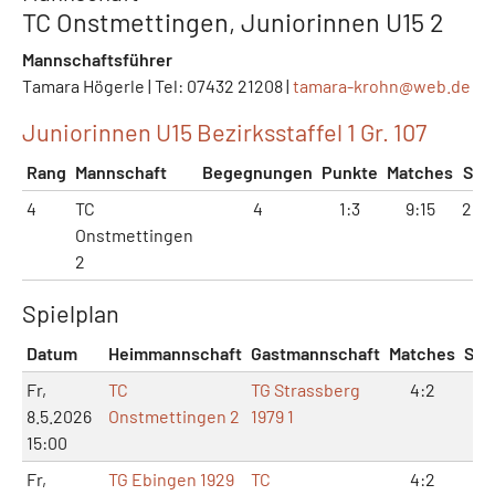
TC Onstmettingen, Juniorinnen U15 2
Mannschaftsführer
Tamara Högerle | Tel: 07432 21208 |
tamara-krohn@
web.de
Juniorinnen U15 Bezirksstaffel 1 Gr. 107
Rang
Mannschaft
Begegnungen
Punkte
Matches
Sät
4
TC
4
1:3
9:15
20:
Onstmettingen
2
Spielplan
Datum
Heimmannschaft
Gastmannschaft
Matches
Sät
Fr,
TC
TG Strassberg
4:2
8:
8.5.2026
Onstmettingen 2
1979 1
15:00
Fr,
TG Ebingen 1929
TC
4:2
9: