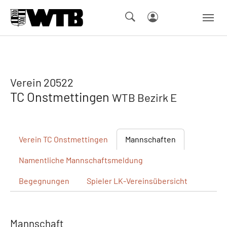
Skip to main navigation
Springe zum Seiteninhalt
Skip to page footer
Verein 20522
TC Onstmettingen
WTB Bezirk E
Verein
TC Onstmettingen
Mannschaften
Namentliche
Mannschaftsmeldung
Begegnungen
Spieler
LK-Vereinsübersicht
Mannschaft