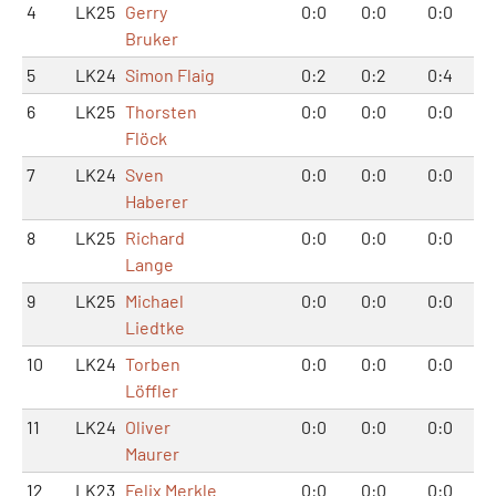
4
LK25
Gerry
0:0
0:0
0:0
Bruker
5
LK24
Simon Flaig
0:2
0:2
0:4
6
LK25
Thorsten
0:0
0:0
0:0
Flöck
7
LK24
Sven
0:0
0:0
0:0
Haberer
8
LK25
Richard
0:0
0:0
0:0
Lange
9
LK25
Michael
0:0
0:0
0:0
Liedtke
10
LK24
Torben
0:0
0:0
0:0
Löffler
11
LK24
Oliver
0:0
0:0
0:0
Maurer
12
LK23
Felix Merkle
0:0
0:0
0:0