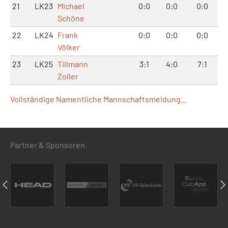
21
LK23
Michael
0:0
0:0
0:0
Schöne
22
LK24
Frank
0:0
0:0
0:0
Völker
23
LK25
Tillmann
3:1
4:0
7:1
Zoller
Vollständige Namentliche Mannschaftsmeldung...
Partner & Sponsoren