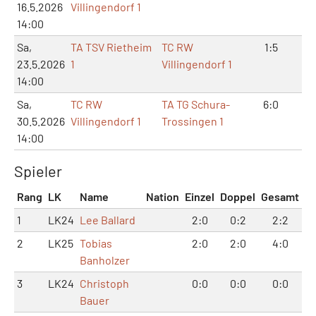
16.5.2026
Villingendorf 1
14:00
Sa,
TA TSV Rietheim
TC RW
1:5
3:
23.5.2026
1
Villingendorf 1
14:00
Sa,
TC RW
TA TG Schura-
6:0
12:
30.5.2026
Villingendorf 1
Trossingen 1
14:00
Spieler
Rang
LK
Name
Nation
Einzel
Doppel
Gesamt
1
LK24
Lee Ballard
2:0
0:2
2:2
2
LK25
Tobias
2:0
2:0
4:0
Banholzer
3
LK24
Christoph
0:0
0:0
0:0
Bauer