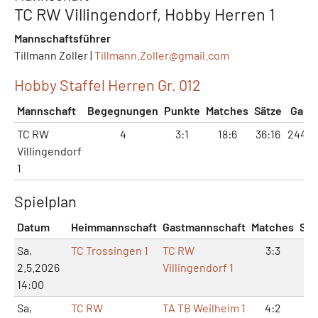
TC RW Villingendorf, Hobby Herren 1
Mannschaftsführer
Tillmann Zoller |
Tillmann.Zoller@
gmail.com
Hobby Staffel Herren Gr. 012
Mannschaft
Begegnungen
Punkte
Matches
Sätze
Game
TC RW
4
3:1
18:6
36:16
244:1
Villingendorf
1
Spielplan
Datum
Heimmannschaft
Gastmannschaft
Matches
Sät
Sa,
TC Trossingen 1
TC RW
3:3
6:
2.5.2026
Villingendorf 1
14:00
Sa,
TC RW
TA TB Weilheim 1
4:2
8: