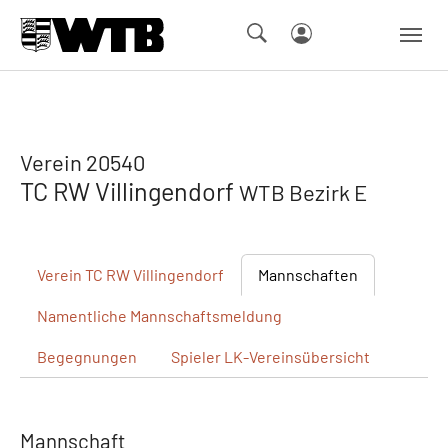
Skip to main navigation
Springe zum Seiteninhalt
Skip to page footer
Verein 20540
TC RW Villingendorf
WTB Bezirk E
Verein
TC RW Villingendorf
Mannschaften
Namentliche
Mannschaftsmeldung
Begegnungen
Spieler
LK-Vereinsübersicht
Mannschaft