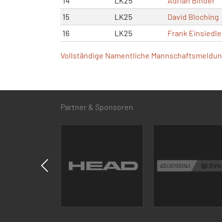
14
LK25
Adrian Binder
15
LK25
David Bloching
16
LK25
Frank Einsiedle
Vollständige Namentliche Mannschaftsmeldung
Partner & Sponsoren