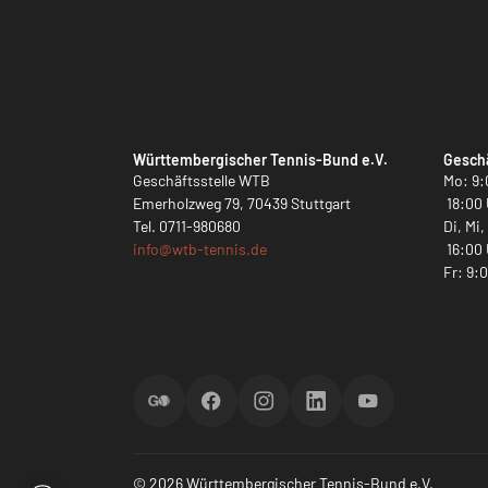
Württembergischer Tennis-Bund e.V.
Geschä
Geschäftsstelle WTB
Mo: 9:
Emerholzweg 79, 70439 Stuttgart
18:00 
Tel.
0711-980680
Di, Mi
info@
wtb-tennis.de
16:00 
Fr: 9:
ScoreGO
Facebook
Instagram
LinkedIn
YouTube
© 2026 Württembergischer Tennis-Bund e.V.