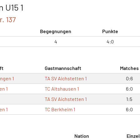
n U15 1
. 137
Begegnungen
Punkte
4
4:0
ft
Gastmannschaft
Matches
ingen 1
TA SV Aichstetten 1
0:6
en 1
TC Altshausen 1
6:0
TA SV Aichstetten 1
1:5
en 1
TC Berkheim 1
6:0
Nation
Einzel