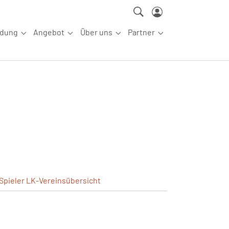
ldung
Angebot
Über uns
Partner
ettkampfsport"
Submenu for "Aus-/Fortbildung"
Submenu for "Angebot"
Submenu for "Über uns"
Submenu for "Partn
Spieler
LK-Vereinsübersicht