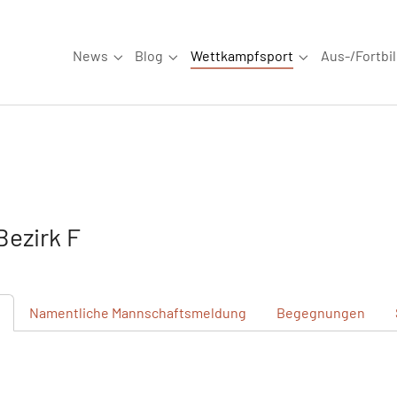
News
Blog
Wettkampfsport
Aus-/Fortbi
Submenu for "News"
Submenu for "Blog"
Submenu for "W
ezirk F
Namentliche
Mannschaftsmeldung
Begegnungen