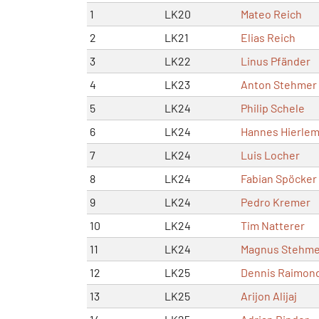
1
LK20
Mateo Reich
2
LK21
Elias Reich
3
LK22
Linus Pfänder
4
LK23
Anton Stehmer
5
LK24
Philip Schele
6
LK24
Hannes Hierle
7
LK24
Luis Locher
8
LK24
Fabian Spöcker
9
LK24
Pedro Kremer
10
LK24
Tim Natterer
11
LK24
Magnus Stehme
12
LK25
Dennis Raimon
13
LK25
Arijon Alijaj