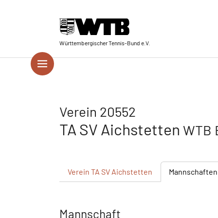
Skip to main navigation
Springe zum Seiteninhalt
Skip to page footer
Württembergischer Tennis-Bund e.V.
Verein 20552
TA SV Aichstetten
WTB B
Verein
TA SV Aichstetten
Mannschaften
Mannschaft