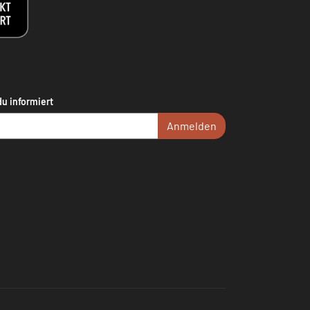
du informiert
Anmelden