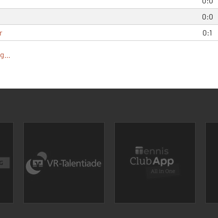
0:0
0:0
r
0:1
...