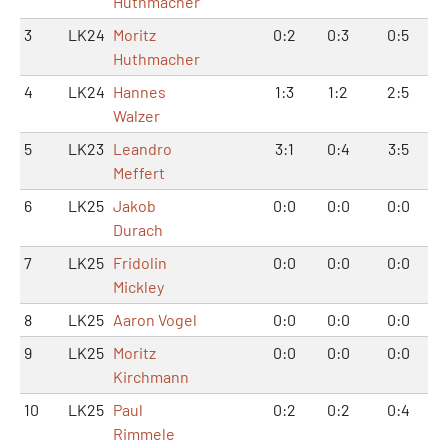
Huthmacher
3
LK24
Moritz
0:2
0:3
0:5
Huthmacher
4
LK24
Hannes
1:3
1:2
2:5
Walzer
5
LK23
Leandro
3:1
0:4
3:5
Meffert
6
LK25
Jakob
0:0
0:0
0:0
Durach
7
LK25
Fridolin
0:0
0:0
0:0
Mickley
8
LK25
Aaron Vogel
0:0
0:0
0:0
9
LK25
Moritz
0:0
0:0
0:0
Kirchmann
10
LK25
Paul
0:2
0:2
0:4
Rimmele