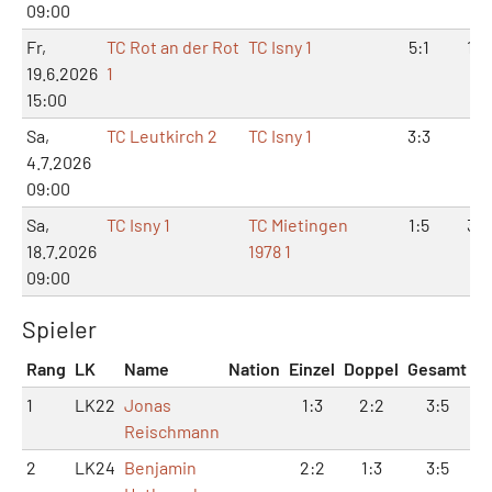
09:00
Fr,
TC Rot an der Rot
TC Isny 1
5:1
10:
19.6.2026
1
15:00
Sa,
TC Leutkirch 2
TC Isny 1
3:3
8:
4.7.2026
09:00
Sa,
TC Isny 1
TC Mietingen
1:5
3:1
18.7.2026
1978 1
09:00
Spieler
Rang
LK
Name
Nation
Einzel
Doppel
Gesamt
1
LK22
Jonas
1:3
2:2
3:5
Reischmann
2
LK24
Benjamin
2:2
1:3
3:5