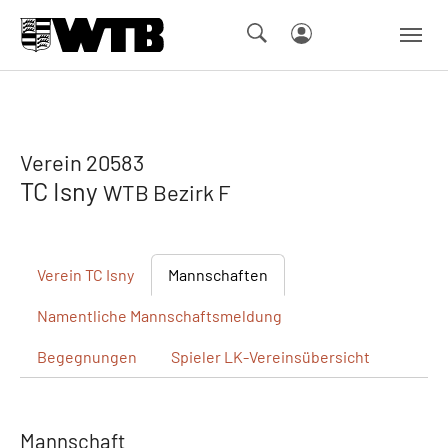
Skip to main navigation
Springe zum Seiteninhalt
Skip to page footer
Verein 20583
TC Isny
WTB Bezirk F
Verein
TC Isny
Mannschaften
Namentliche
Mannschaftsmeldung
Begegnungen
Spieler
LK-Vereinsübersicht
Mannschaft