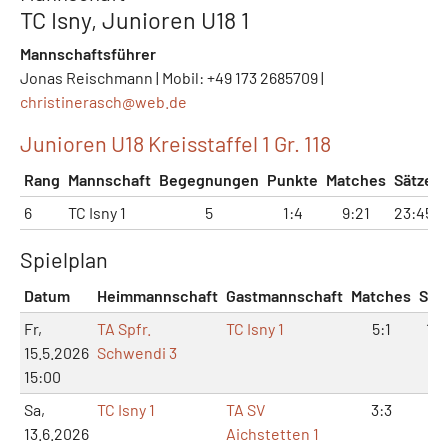
TC Isny, Junioren U18 1
Mannschaftsführer
Jonas Reischmann | Mobil: +49 173 2685709 |
christinerasch@
web.de
Junioren U18 Kreisstaffel 1 Gr. 118
Rang
Mannschaft
Begegnungen
Punkte
Matches
Sätze
6
TC Isny 1
5
1:4
9:21
23:45
Spielplan
Datum
Heimmannschaft
Gastmannschaft
Matches
Sät
Fr,
TA Spfr.
TC Isny 1
5:1
11:
15.5.2026
Schwendi 3
15:00
Sa,
TC Isny 1
TA SV
3:3
6:
13.6.2026
Aichstetten 1